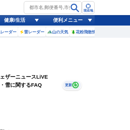
現在地
健康/生活
便利メニュー
風レーダー
雷レーダー
山の天気
花粉飛散情報
世界天気
ェザーニュースLiVE
・雪に関するFAQ
更新