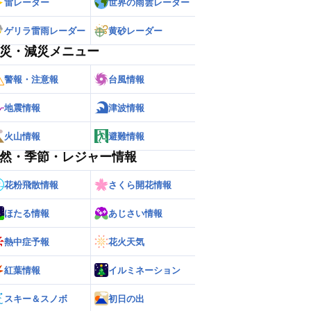
雷レーダー
世界の雨雲レーダー
ゲリラ雷雨レーダー
黄砂レーダー
災・減災メニュー
警報・注意報
台風情報
地震情報
津波情報
火山情報
避難情報
然・季節・レジャー情報
ー
世界の雨雲レーダー
花粉飛散情報
さくら開花情報
ほたる情報
あじさい情報
熱中症予報
花火天気
紅葉情報
イルミネーション
スキー＆スノボ
初日の出