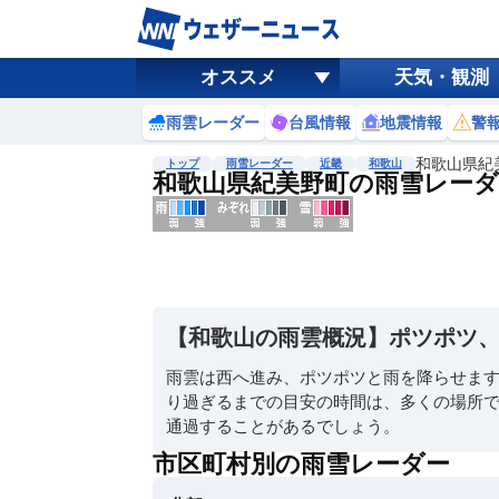
オススメ
天気・観測
雨雲レーダー
台風情報
地震情報
警
和歌山県紀
トップ
雨雪レーダー
近畿
和歌山
和歌山県紀美野町の雨雪レーダ
地図選択
背景色調整
明
る
い
【和歌山の雨雲概況】ポツポツ
暗
い
雨雲は西へ進み、ポツポツと雨を降らせま
り過ぎるまでの目安の時間は、多くの場所で
濃淡調整
通過することがあるでしょう。
薄
い
市区町村別の雨雪レーダー
濃