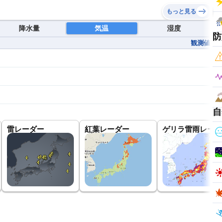
もっと見る
降水量
気温
湿度
防
観測値
自
雷レーダー
紅葉レーダー
ゲリラ雷雨レーダ