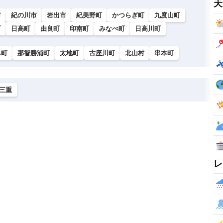
天
市
紀の川市
岩出市
紀美野町
かつらぎ町
九度山町
町
日高町
由良町
印南町
みなべ町
日高川町
み町
那智勝浦町
太地町
古座川町
北山村
串本町
三重
レ