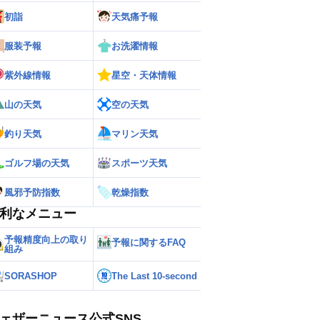
初詣
天気痛予報
服装予報
お洗濯情報
紫外線情報
星空・天体情報
山の天気
空の天気
釣り天気
マリン天気
ゴルフ場の天気
スポーツ天気
風邪予防指数
乾燥指数
利なメニュー
予報精度向上の取り
予報に関するFAQ
組み
SORASHOP
The Last 10-second
ェザーニュース公式SNS