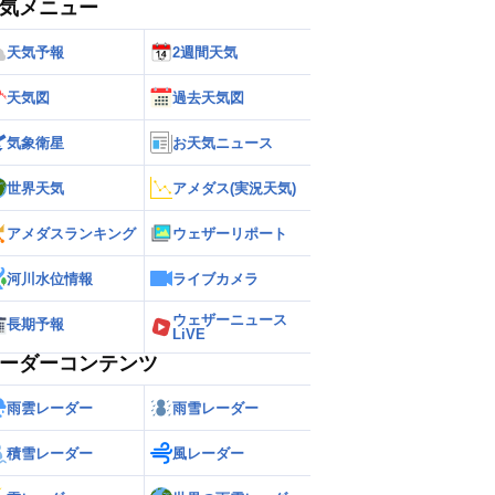
気メニュー
天気予報
2週間天気
天気図
過去天気図
気象衛星
お天気ニュース
世界天気
アメダス(実況天気)
アメダスランキング
ウェザーリポート
河川水位情報
ライブカメラ
ウェザーニュース
長期予報
LiVE
ーダーコンテンツ
雨雲レーダー
雨雪レーダー
積雪レーダー
風レーダー