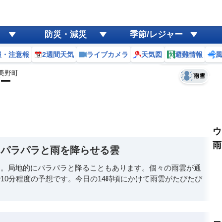
ゲリラ
風
防災・減災
季節/レジャー
黄砂
報・注意報
2週間天気
ライブカメラ
天気図
避難情報
予報士コメント
天気
台風
美野町
雨雪
ー
ウ
雨
、パラパラと雨を降らせる雲
す。局地的にパラパラと降ることもあります。個々の雨雲が通
10分程度の予想です。今日の14時頃にかけて雨雲がたびたび