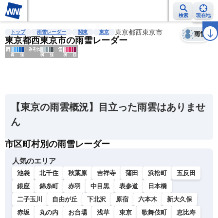
検索
現在地
天気
台風
雨雲レーダー
台風情報
地震情報
東京都西東京市
警報・注意報
2週間天気
ラ
トップ
雨雪レーダー
関東
東京
雨雪
東京都西東京市の雨雪レーダー
明
る
い
【東京の雨雲概況】目立った雨雲はありませ
暗
ん
い
市区町村別の雨雪レーダー
薄
い
人気のエリア
濃
池袋
北千住
秋葉原
吉祥寺
蒲田
浜松町
五反田
い
銀座
錦糸町
赤羽
中目黒
表参道
日本橋
二子玉川
自由が丘
下北沢
原宿
六本木
新大久保
赤坂
丸の内
お台場
浅草
東京
歌舞伎町
恵比寿