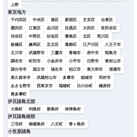
上野
東京地方
千代田区
中央区
港区
新宿区
文京区
台東区
墨田区
江東区
品川区
目黒区
大田区
世田谷区
渋谷区
中野区
杉並区
豊島区
北区
荒川区
板橋区
練馬区
足立区
葛飾区
江戸川区
八王子市
立川市
武蔵野市
三鷹市
青梅市
府中市
昭島市
調布市
町田市
小金井市
小平市
日野市
東村山市
国分寺市
国立市
福生市
狛江市
東大和市
清瀬市
東久留米市
武蔵村山市
多摩市
稲城市
羽村市
あきる野市
西東京市
瑞穂町
日の出町
檜原村
奥多摩町
伊豆諸島北部
大島町
利島村
新島村
神津島村
伊豆諸島南部
三宅村
御蔵島村
八丈町
青ヶ島村
小笠原諸島