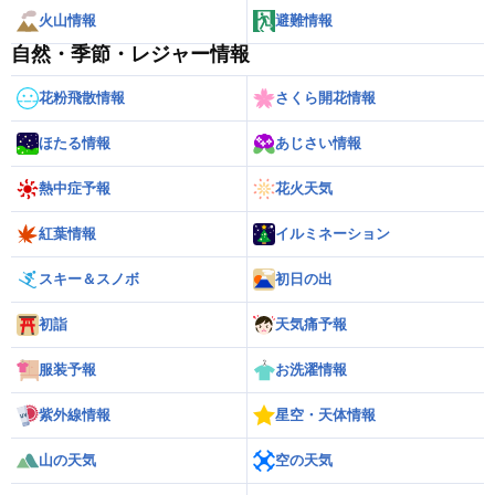
火山情報
避難情報
自然・季節・レジャー情報
花粉飛散情報
さくら開花情報
ほたる情報
あじさい情報
熱中症予報
花火天気
紅葉情報
イルミネーション
スキー＆スノボ
初日の出
初詣
天気痛予報
服装予報
お洗濯情報
紫外線情報
星空・天体情報
山の天気
空の天気