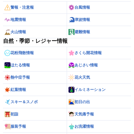
警報・注意報
台風情報
地震情報
津波情報
火山情報
避難情報
自然・季節・レジャー情報
花粉飛散情報
さくら開花情報
ほたる情報
あじさい情報
熱中症予報
花火天気
紅葉情報
イルミネーション
スキー＆スノボ
初日の出
初詣
天気痛予報
服装予報
お洗濯情報