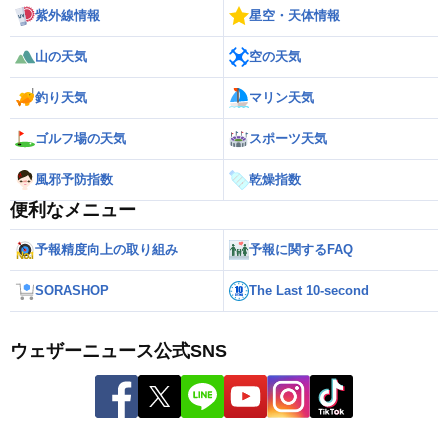
紫外線情報
星空・天体情報
山の天気
空の天気
釣り天気
マリン天気
ゴルフ場の天気
スポーツ天気
風邪予防指数
乾燥指数
便利なメニュー
予報精度向上の取り組み
予報に関するFAQ
SORASHOP
The Last 10-second
ウェザーニュース公式SNS