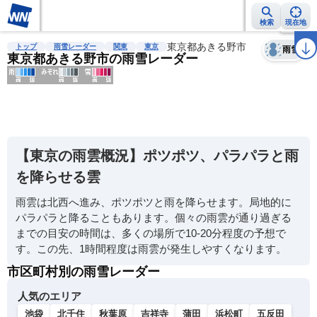
検索
現在地
天気
台風
雨雲レーダー
台風情報
地震情報
東京都あきる野市
警報・注意報
2週間天気
ラ
トップ
雨雪レーダー
関東
東京
雨雪
東京都あきる野市の雨雪レーダー
明
る
い
【東京の雨雲概況】ポツポツ、パラパラと雨
暗
を降らせる雲
い
雨雲は北西へ進み、ポツポツと雨を降らせます。局地的に
薄
パラパラと降ることもあります。個々の雨雲が通り過ぎる
い
までの目安の時間は、多くの場所で10-20分程度の予想で
濃
す。この先、1時間程度は雨雲が発生しやすくなります。
い
市区町村別の雨雪レーダー
人気のエリア
池袋
北千住
秋葉原
吉祥寺
蒲田
浜松町
五反田