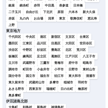
銀座
錦糸町
赤羽
中目黒
表参道
日本橋
二子玉川
自由が丘
下北沢
原宿
六本木
新大久保
赤坂
丸の内
お台場
浅草
東京
歌舞伎町
恵比寿
上野
東京地方
千代田区
中央区
港区
新宿区
文京区
台東区
墨田区
江東区
品川区
目黒区
大田区
世田谷区
渋谷区
中野区
杉並区
豊島区
北区
荒川区
板橋区
練馬区
足立区
葛飾区
江戸川区
八王子市
立川市
武蔵野市
三鷹市
青梅市
府中市
昭島市
調布市
町田市
小金井市
小平市
日野市
東村山市
国分寺市
国立市
福生市
狛江市
東大和市
清瀬市
東久留米市
武蔵村山市
多摩市
稲城市
羽村市
あきる野市
西東京市
瑞穂町
日の出町
檜原村
奥多摩町
伊豆諸島北部
大島町
利島村
新島村
神津島村