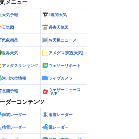
気メニュー
天気予報
2週間天気
天気図
過去天気図
気象衛星
お天気ニュース
世界天気
アメダス(実況天気)
アメダスランキング
ウェザーリポート
河川水位情報
ライブカメラ
ウェザーニュース
長期予報
LiVE
ーダーコンテンツ
雨雲レーダー
雨雪レーダー
積雪レーダー
風レーダー