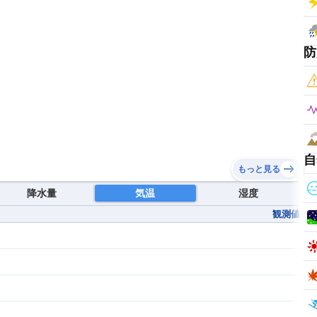
防
自
もっと見る
降水量
気温
湿度
観測値