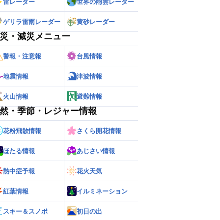
雷レーダー
世界の雨雲レーダー
ゲリラ雷雨レーダー
黄砂レーダー
災・減災メニュー
警報・注意報
台風情報
地震情報
津波情報
火山情報
避難情報
然・季節・レジャー情報
花粉飛散情報
さくら開花情報
ほたる情報
あじさい情報
熱中症予報
花火天気
紅葉情報
イルミネーション
スキー＆スノボ
初日の出