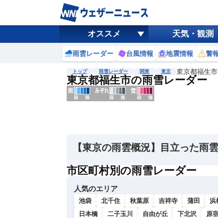
オススメ
天気・観測
雨雲レーダー
台風情報
地震情報
警
東京都福生市
トップ
雨雪レーダー
関東
東京
東京都福生市の雨雪レーダー
地図選択
背景色調整
明
る
い
【東京の雨雲概況】目立った雨
暗
い
市区町村別の雨雪レーダー
濃淡調整
人気のエリア
薄
い
池袋
北千住
秋葉原
吉祥寺
蒲田
浜
濃
日本橋
二子玉川
自由が丘
下北沢
原