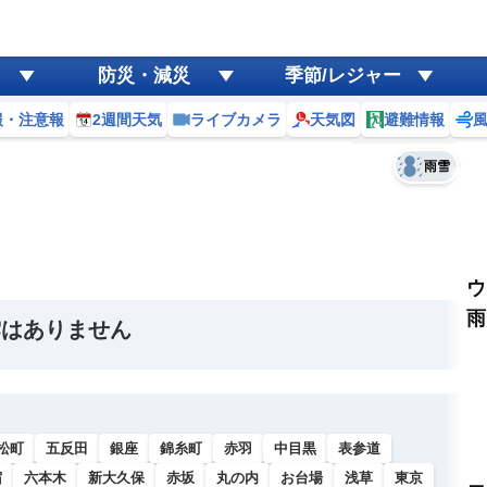
ゲリラ
風
防災・減災
季節/レジャー
黄砂
報・注意報
2週間天気
ライブカメラ
天気図
避難情報
予報士コメント
天気
台風
雨雪
ウ
雨
雲はありません
松町
五反田
銀座
錦糸町
赤羽
中目黒
表参道
宿
六本木
新大久保
赤坂
丸の内
お台場
浅草
東京