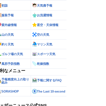
初詣
天気痛予報
ー
世界の雨雲レーダー
服装予報
お洗濯情報
紫外線情報
星空・天体情報
山の天気
空の天気
釣り天気
マリン天気
ゴルフ場の天気
スポーツ天気
風邪予防指数
乾燥指数
利なメニュー
予報精度向上の取り
予報に関するFAQ
組み
SORASHOP
The Last 10-second
ェザーニュース公式SNS