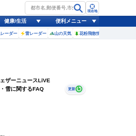
現在地
健康/生活
便利メニュー
風レーダー
雷レーダー
山の天気
花粉飛散情報
世界天気
ェザーニュースLiVE
・雪に関するFAQ
更新