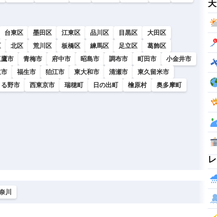
天
台東区
墨田区
江東区
品川区
目黒区
大田区
区
北区
荒川区
板橋区
練馬区
足立区
葛飾区
三鷹市
青梅市
府中市
昭島市
調布市
町田市
小金井市
立市
福生市
狛江市
東大和市
清瀬市
東久留米市
きる野市
西東京市
瑞穂町
日の出町
檜原村
奥多摩町
レ
奈川