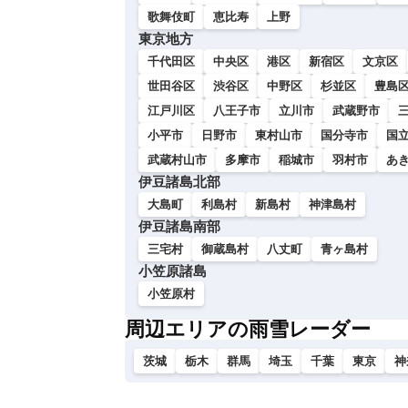
い
歌舞伎町
恵比寿
上野
東京地方
千代田区
中央区
港区
新宿区
文京区
世田谷区
渋谷区
中野区
杉並区
豊島
江戸川区
八王子市
立川市
武蔵野市
小平市
日野市
東村山市
国分寺市
国
武蔵村山市
多摩市
稲城市
羽村市
あ
伊豆諸島北部
大島町
利島村
新島村
神津島村
伊豆諸島南部
三宅村
御蔵島村
八丈町
青ヶ島村
小笠原諸島
小笠原村
周辺エリアの雨雪レーダー
茨城
栃木
群馬
埼玉
千葉
東京
神