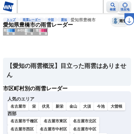
検索
現在地
天気
台風
雨雲レーダー
台風情報
地震情報
愛知県豊橋市
警報・注意報
2週間天気
ラ
トップ
雨雪レーダー
中部
愛知
雨雪
愛知県豊橋市の雨雪レーダー
明
る
い
【愛知の雨雲概況】目立った雨雲はありませ
暗
ん
い
市区町村別の雨雪レーダー
薄
い
人気のエリア
濃
名古屋市
栄
伏見
新栄
金山
大須
今池
大曽根
い
西部
名古屋市千種区
名古屋市東区
名古屋市北区
名古屋市西区
名古屋市中村区
名古屋市中区