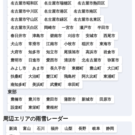
名古屋市昭和区
名古屋市瑞穂区
名古屋市熱田区
名古屋市中川区
名古屋市港区
名古屋市南区
名古屋市守山区
名古屋市緑区
名古屋市名東区
名古屋市天白区
岡崎市
一宮市
瀬戸市
半田市
春日井市
津島市
碧南市
刈谷市
安城市
西尾市
犬山市
常滑市
江南市
小牧市
稲沢市
東海市
大府市
知多市
知立市
尾張旭市
高浜市
岩倉市
豊明市
日進市
愛西市
清須市
北名古屋市
弥富市
みよし市
あま市
長久手市
東郷町
豊山町
大口町
扶桑町
大治町
蟹江町
飛島村
阿久比町
東浦町
南知多町
美浜町
武豊町
幸田町
東部
豊橋市
豊川市
豊田市
蒲郡市
新城市
田原市
設楽町
東栄町
豊根村
周辺エリアの雨雪レーダー
新潟
富山
石川
福井
山梨
長野
岐阜
静岡