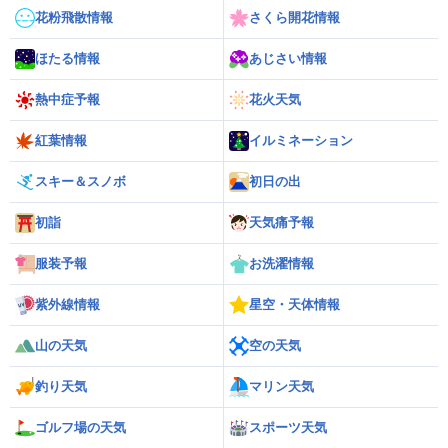
花粉飛散情報
さくら開花情報
ほたる情報
あじさい情報
熱中症予報
花火天気
紅葉情報
イルミネーション
スキー＆スノボ
初日の出
初詣
天気痛予報
服装予報
お洗濯情報
紫外線情報
星空・天体情報
山の天気
空の天気
釣り天気
マリン天気
ゴルフ場の天気
スポーツ天気