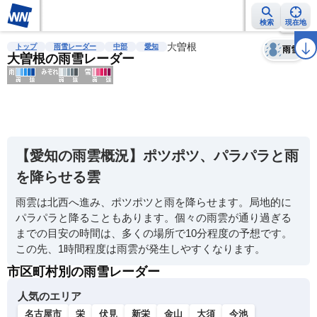
検索
現在地
天気
台風
雨雲レーダー
台風情報
地震情報
大曽根
警報・注意報
2週間天気
ラ
トップ
雨雪レーダー
中部
愛知
雨雪
大曽根の雨雪レーダー
明
る
い
【愛知の雨雲概況】ポツポツ、パラパラと雨
暗
を降らせる雲
い
雨雲は北西へ進み、ポツポツと雨を降らせます。局地的に
薄
パラパラと降ることもあります。個々の雨雲が通り過ぎる
い
までの目安の時間は、多くの場所で10分程度の予想です。
濃
この先、1時間程度は雨雲が発生しやすくなります。
い
市区町村別の雨雪レーダー
人気のエリア
名古屋市
栄
伏見
新栄
金山
大須
今池