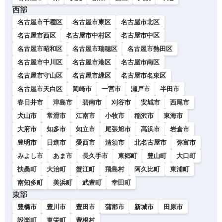
西部
名古屋市千種区
名古屋市東区
名古屋市北区
名古屋市西区
名古屋市中村区
名古屋市中区
名古屋市昭和区
名古屋市瑞穂区
名古屋市熱田区
名古屋市中川区
名古屋市港区
名古屋市南区
名古屋市守山区
名古屋市緑区
名古屋市名東区
名古屋市天白区
岡崎市
一宮市
瀬戸市
半田市
春日井市
津島市
碧南市
刈谷市
安城市
西尾市
犬山市
常滑市
江南市
小牧市
稲沢市
東海市
大府市
知多市
知立市
尾張旭市
高浜市
岩倉市
豊明市
日進市
愛西市
清須市
北名古屋市
弥富市
みよし市
あま市
長久手市
東郷町
豊山町
大口町
扶桑町
大治町
蟹江町
飛島村
阿久比町
東浦町
南知多町
美浜町
武豊町
幸田町
東部
豊橋市
豊川市
豊田市
蒲郡市
新城市
田原市
設楽町
東栄町
豊根村