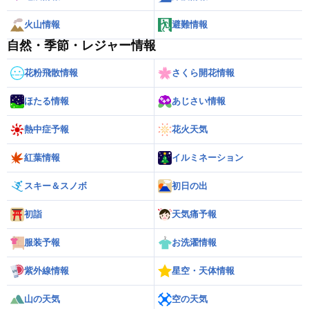
火山情報
避難情報
自然・季節・レジャー情報
花粉飛散情報
さくら開花情報
ほたる情報
あじさい情報
熱中症予報
花火天気
紅葉情報
イルミネーション
スキー＆スノボ
初日の出
初詣
天気痛予報
服装予報
お洗濯情報
紫外線情報
星空・天体情報
山の天気
空の天気