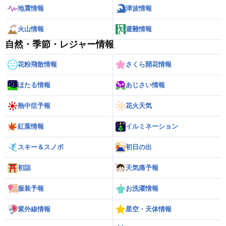
地震情報
津波情報
火山情報
避難情報
自然・季節・レジャー情報
花粉飛散情報
さくら開花情報
ほたる情報
あじさい情報
熱中症予報
花火天気
紅葉情報
イルミネーション
スキー＆スノボ
初日の出
初詣
天気痛予報
服装予報
お洗濯情報
紫外線情報
星空・天体情報