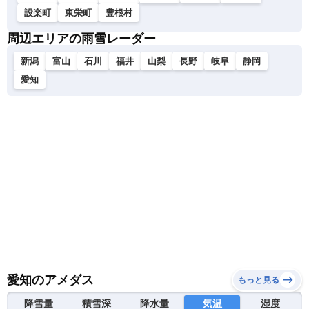
設楽町
東栄町
豊根村
周辺エリアの雨雪レーダー
新潟
富山
石川
福井
山梨
長野
岐阜
静岡
愛知
愛知のアメダス
もっと見る
降雪量
積雪深
降水量
気温
湿度