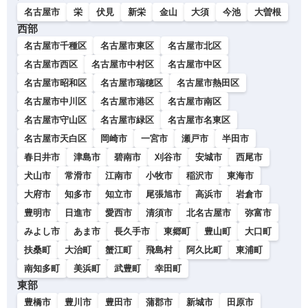
名古屋市
栄
伏見
新栄
金山
大須
今池
大曽根
西部
名古屋市千種区
名古屋市東区
名古屋市北区
名古屋市西区
名古屋市中村区
名古屋市中区
名古屋市昭和区
名古屋市瑞穂区
名古屋市熱田区
名古屋市中川区
名古屋市港区
名古屋市南区
名古屋市守山区
名古屋市緑区
名古屋市名東区
名古屋市天白区
岡崎市
一宮市
瀬戸市
半田市
春日井市
津島市
碧南市
刈谷市
安城市
西尾市
犬山市
常滑市
江南市
小牧市
稲沢市
東海市
大府市
知多市
知立市
尾張旭市
高浜市
岩倉市
豊明市
日進市
愛西市
清須市
北名古屋市
弥富市
みよし市
あま市
長久手市
東郷町
豊山町
大口町
扶桑町
大治町
蟹江町
飛島村
阿久比町
東浦町
南知多町
美浜町
武豊町
幸田町
東部
豊橋市
豊川市
豊田市
蒲郡市
新城市
田原市