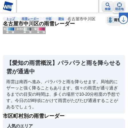
検索
現在地
天気
台風
雨雲レーダー
台風情報
地震情報
名古屋市中川区
警報・注意報
2週間天気
ラ
トップ
雨雪レーダー
中部
愛知
雨雪
名古屋市中川区の雨雪レーダー
明
る
い
【愛知の雨雲概況】パラパラと雨を降らせる
暗
雲が通過中
い
雨雲は南西へ進み、パラパラと雨を降らせます。局地的に
薄
ザーッと強く降ることもあります。個々の雨雲が通り過ぎ
い
るまでの目安の時間は、多くの場所で10-20分程度の予想で
濃
す。今日の19時頃にかけて雨雲がたびたび通過することが
い
あるでしょう。
市区町村別の雨雪レーダー
人気のエリア