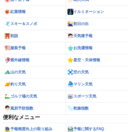
紅葉情報
イルミネーション
スキー＆スノボ
初日の出
初詣
天気痛予報
服装予報
お洗濯情報
紫外線情報
星空・天体情報
山の天気
空の天気
釣り天気
マリン天気
ゴルフ場の天気
スポーツ天気
風邪予防指数
乾燥指数
便利なメニュー
予報精度向上の取り組み
予報に関するFAQ