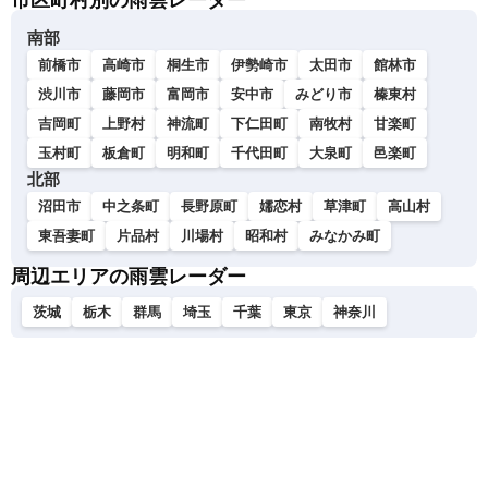
市区町村別の雨雲レーダー
南部
前橋市
高崎市
桐生市
伊勢崎市
太田市
館林市
渋川市
藤岡市
富岡市
安中市
みどり市
榛東村
吉岡町
上野村
神流町
下仁田町
南牧村
甘楽町
玉村町
板倉町
明和町
千代田町
大泉町
邑楽町
北部
沼田市
中之条町
長野原町
嬬恋村
草津町
高山村
東吾妻町
片品村
川場村
昭和村
みなかみ町
周辺エリアの雨雲レーダー
茨城
栃木
群馬
埼玉
千葉
東京
神奈川