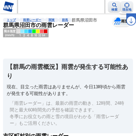
検索
現在地
天気
台風
雨雲レーダー
台風情報
地震情報
群馬県沼田市
警報・注意報
2週間天気
ラ
トップ
雨雲レーダー
関東
群馬
雨雲
群馬県沼田市の雨雲レーダー
明
る
い
【群馬の雨雲概況】雨雲が発生する可能性あ
暗
り
い
現在、目立った雨雲はありませんが、今日13時頃から雨雲
薄
が発生する可能性があります。
い
「雨雲レーダー」は、最新の雨雲の動き、12時間、24時
濃
間と最大60時間先の予想を確認できます。
い
冬季にお役立ちの雨と雪の境目がわかる「雨雪レーダ
ー」もご活用ください。