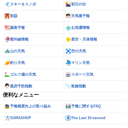
スキー＆スノボ
初日の出
初詣
天気痛予報
服装予報
お洗濯情報
紫外線情報
星空・天体情報
山の天気
空の天気
釣り天気
マリン天気
ゴルフ場の天気
スポーツ天気
風邪予防指数
乾燥指数
便利なメニュー
予報精度向上の取り組み
予報に関するFAQ
SORASHOP
The Last 10-second