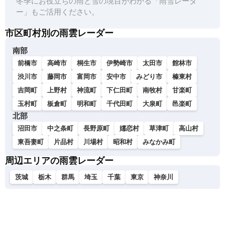
冬季にお役立ちの雨と雪の境目がわかる「雨雪レーダ
ー」もご活用ください。
市区町村別の雨雲レーダー
南部
前橋市
高崎市
桐生市
伊勢崎市
太田市
館林市
渋川市
藤岡市
富岡市
安中市
みどり市
榛東村
吉岡町
上野村
神流町
下仁田町
南牧村
甘楽町
玉村町
板倉町
明和町
千代田町
大泉町
邑楽町
北部
沼田市
中之条町
長野原町
嬬恋村
草津町
高山村
東吾妻町
片品村
川場村
昭和村
みなかみ町
周辺エリアの雨雲レーダー
茨城
栃木
群馬
埼玉
千葉
東京
神奈川