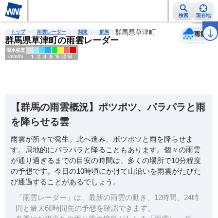
検索
現在地
天気
台風
雨雲レーダー
台風情報
地震情報
群馬県草津町
警報・注意報
2週間天気
ラ
トップ
雨雲レーダー
関東
群馬
雨雲
群馬県草津町の雨雲レーダー
明
る
い
【群馬の雨雲概況】ポツポツ、パラパラと雨
暗
を降らせる雲
い
雨雲が所々で発生。北へ進み、ポツポツと雨を降らせま
薄
す。局地的にパラパラと降ることもあります。個々の雨雲
い
が通り過ぎるまでの目安の時間は、多くの場所で10分程度
濃
の予想です。今日の10時頃にかけて山沿いを雨雲がたびた
い
び通過することがあるでしょう。
「雨雲レーダー」は、最新の雨雲の動き、12時間、24時
間と最大60時間先の予想を確認できます。