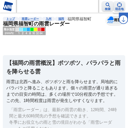
検索
現在地
天気
台風
雨雲レーダー
台風情報
地震情報
福岡県福智町
警報・注意報
2週間天気
ラ
トップ
雨雲レーダー
九州
福岡
雨雲
福岡県福智町の雨雲レーダー
明
る
い
【福岡の雨雲概況】ポツポツ、パラパラと雨
暗
を降らせる雲
い
雨雲は北西へ進み、ポツポツと雨を降らせます。局地的に
薄
パラパラと降ることもあります。個々の雨雲が通り過ぎる
い
までの目安の時間は、多くの場所で10分程度の予想です。
濃
この先、1時間程度は雨雲が発生しやすくなります。
い
「雨雲レーダー」は、最新の雨雲の動き、12時間、24時
間と最大60時間先の予想を確認できます。
冬季にお役立ちの雨と雪の境目がわかる「雨雪レーダ