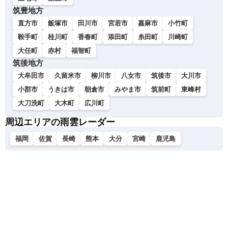
筑豊地方
直方市
飯塚市
田川市
宮若市
嘉麻市
小竹町
鞍手町
桂川町
香春町
添田町
糸田町
川崎町
大任町
赤村
福智町
筑後地方
大牟田市
久留米市
柳川市
八女市
筑後市
大川市
小郡市
うきは市
朝倉市
みやま市
筑前町
東峰村
大刀洗町
大木町
広川町
周辺エリアの雨雲レーダー
福岡
佐賀
長崎
熊本
大分
宮崎
鹿児島