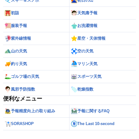
スキー＆スノボ
初日の出
初詣
天気痛予報
服装予報
お洗濯情報
紫外線情報
星空・天体情報
山の天気
空の天気
釣り天気
マリン天気
ゴルフ場の天気
スポーツ天気
風邪予防指数
乾燥指数
便利なメニュー
予報精度向上の取り組み
予報に関するFAQ
SORASHOP
The Last 10-second