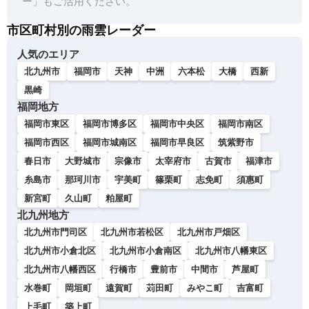
ー」もご活用ください。
市区町村別の雨雲レーダー
人気のエリア
北九州市
福岡市
天神
中洲
六本松
大橋
西新
黒崎
福岡地方
福岡市東区
福岡市博多区
福岡市中央区
福岡市南区
福岡市西区
福岡市城南区
福岡市早良区
筑紫野市
春日市
大野城市
宗像市
太宰府市
古賀市
福津市
糸島市
那珂川市
宇美町
篠栗町
志免町
須惠町
新宮町
久山町
粕屋町
北九州地方
北九州市門司区
北九州市若松区
北九州市戸畑区
北九州市小倉北区
北九州市小倉南区
北九州市八幡東区
北九州市八幡西区
行橋市
豊前市
中間市
芦屋町
水巻町
岡垣町
遠賀町
苅田町
みやこ町
吉富町
上毛町
築上町