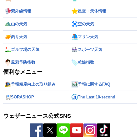
紫外線情報
星空・天体情報
山の天気
空の天気
釣り天気
マリン天気
ゴルフ場の天気
スポーツ天気
風邪予防指数
乾燥指数
便利なメニュー
予報精度向上の取り組み
予報に関するFAQ
SORASHOP
The Last 10-second
ウェザーニュース公式SNS