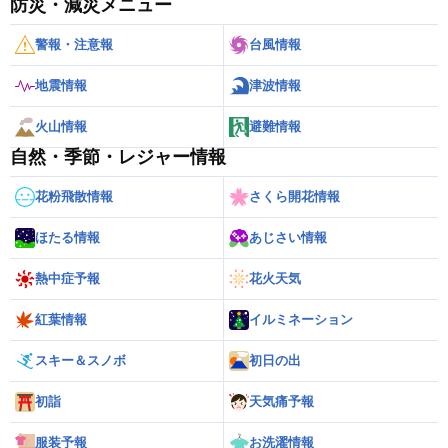
防災・減災メニュー
警報・注意報
台風情報
地震情報
津波情報
火山情報
避難情報
自然・季節・レジャー情報
花粉飛散情報
さくら開花情報
ほたる情報
あじさい情報
熱中症予報
花火天気
紅葉情報
イルミネーション
スキー＆スノボ
初日の出
初詣
天気痛予報
服装予報
お洗濯情報