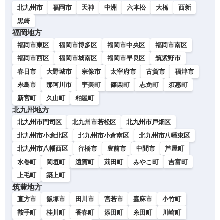
北九州市
福岡市
天神
中洲
六本松
大橋
西新
黒崎
福岡地方
福岡市東区
福岡市博多区
福岡市中央区
福岡市南区
福岡市西区
福岡市城南区
福岡市早良区
筑紫野市
春日市
大野城市
宗像市
太宰府市
古賀市
福津市
糸島市
那珂川市
宇美町
篠栗町
志免町
須惠町
新宮町
久山町
粕屋町
北九州地方
北九州市門司区
北九州市若松区
北九州市戸畑区
北九州市小倉北区
北九州市小倉南区
北九州市八幡東区
北九州市八幡西区
行橋市
豊前市
中間市
芦屋町
水巻町
岡垣町
遠賀町
苅田町
みやこ町
吉富町
上毛町
築上町
筑豊地方
直方市
飯塚市
田川市
宮若市
嘉麻市
小竹町
鞍手町
桂川町
香春町
添田町
糸田町
川崎町