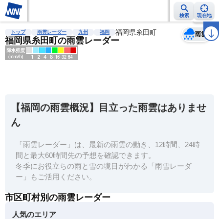
検索
現在地
天気
台風
雨雲レーダー
台風情報
地震情報
福岡県糸田町
警報・注意報
2週間天気
ラ
トップ
雨雲レーダー
九州
福岡
雨雲
福岡県糸田町の雨雲レーダー
明
る
い
【福岡の雨雲概況】目立った雨雲はありませ
暗
ん
い
「雨雲レーダー」は、最新の雨雲の動き、12時間、24時
薄
間と最大60時間先の予想を確認できます。
い
冬季にお役立ちの雨と雪の境目がわかる「雨雪レーダ
濃
ー」もご活用ください。
い
市区町村別の雨雲レーダー
人気のエリア