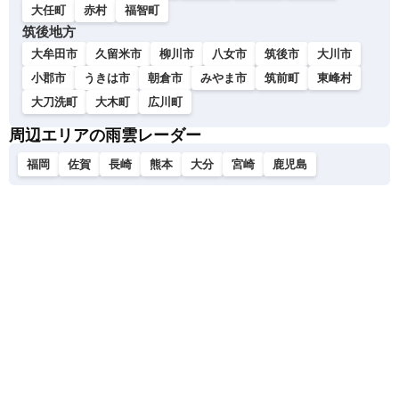
大任町
赤村
福智町
筑後地方
大牟田市
久留米市
柳川市
八女市
筑後市
大川市
小郡市
うきは市
朝倉市
みやま市
筑前町
東峰村
大刀洗町
大木町
広川町
周辺エリアの雨雲レーダー
福岡
佐賀
長崎
熊本
大分
宮崎
鹿児島