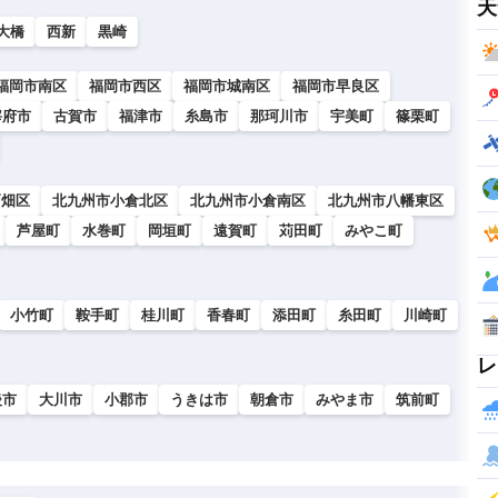
天
大橋
西新
黒崎
福岡市南区
福岡市西区
福岡市城南区
福岡市早良区
宰府市
古賀市
福津市
糸島市
那珂川市
宇美町
篠栗町
戸畑区
北九州市小倉北区
北九州市小倉南区
北九州市八幡東区
芦屋町
水巻町
岡垣町
遠賀町
苅田町
みやこ町
小竹町
鞍手町
桂川町
香春町
添田町
糸田町
川崎町
レ
後市
大川市
小郡市
うきは市
朝倉市
みやま市
筑前町