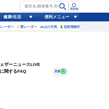
現在地
健康/生活
便利メニュー
風レーダー
雷レーダー
山の天気
花粉飛散情報
世界天気
ェザーニュースLiVE
に関するFAQ
更新