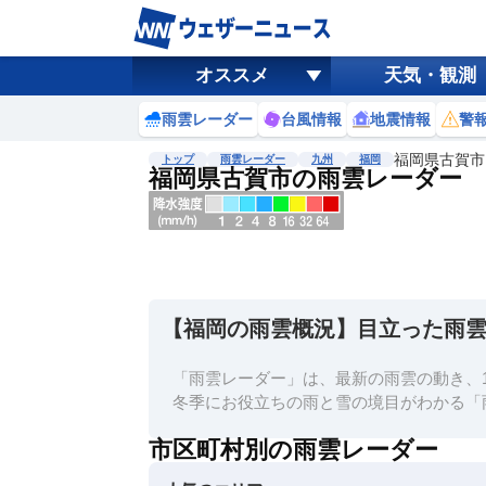
オススメ
天気・観測
雨雲レーダー
台風情報
地震情報
警
福岡県古賀市
トップ
雨雲レーダー
九州
福岡
福岡県古賀市の雨雲レーダー
地図選択
背景色調整
明
る
い
【福岡の雨雲概況】目立った雨
暗
い
「雨雲レーダー」は、最新の雨雲の動き、1
濃淡調整
冬季にお役立ちの雨と雪の境目がわかる「
薄
市区町村別の雨雲レーダー
い
濃