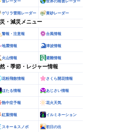
雷レーダー
世界の雨雲レーダー
ゲリラ雷雨レーダー
黄砂レーダー
災・減災メニュー
警報・注意報
台風情報
地震情報
津波情報
火山情報
避難情報
然・季節・レジャー情報
花粉飛散情報
さくら開花情報
ほたる情報
あじさい情報
熱中症予報
花火天気
紅葉情報
イルミネーション
スキー＆スノボ
初日の出