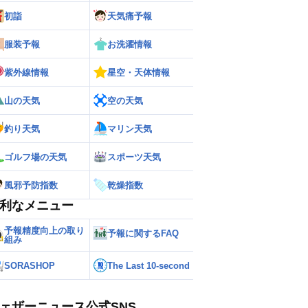
初詣
天気痛予報
服装予報
お洗濯情報
ー
世界の雨雲レーダー
紫外線情報
星空・天体情報
山の天気
空の天気
釣り天気
マリン天気
ゴルフ場の天気
スポーツ天気
風邪予防指数
乾燥指数
利なメニュー
予報精度向上の取り
予報に関するFAQ
組み
SORASHOP
The Last 10-second
ェザーニュース公式SNS