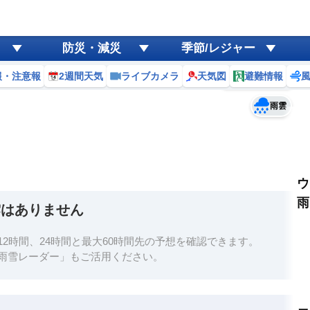
ゲリラ
風
防災・減災
季節/レジャー
黄砂
報・注意報
2週間天気
ライブカメラ
天気図
避難情報
予報士コメント
天気
台風
雨雲
ウ
雨
雲はありません
2時間、24時間と最大60時間先の予想を確認できます。
雨雪レーダー」もご活用ください。