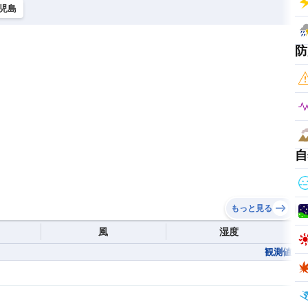
児島
防
自
もっと見る
風
湿度
観測値