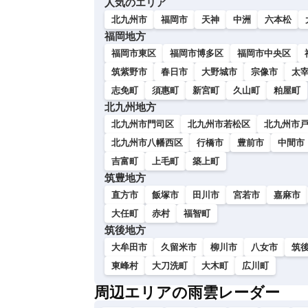
人気のエリア
い
北九州市
福岡市
天神
中洲
六本松
福岡地方
福岡市東区
福岡市博多区
福岡市中央区
筑紫野市
春日市
大野城市
宗像市
太
志免町
須惠町
新宮町
久山町
粕屋町
北九州地方
北九州市門司区
北九州市若松区
北九州市
北九州市八幡西区
行橋市
豊前市
中間市
吉富町
上毛町
築上町
筑豊地方
直方市
飯塚市
田川市
宮若市
嘉麻市
大任町
赤村
福智町
筑後地方
大牟田市
久留米市
柳川市
八女市
筑
東峰村
大刀洗町
大木町
広川町
周辺エリアの雨雲レーダー