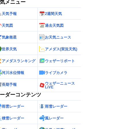
気メニュー
天気予報
2週間天気
天気図
過去天気図
気象衛星
お天気ニュース
世界天気
アメダス(実況天気)
アメダスランキング
ウェザーリポート
河川水位情報
ライブカメラ
ウェザーニュース
長期予報
LiVE
ーダーコンテンツ
雨雲レーダー
雨雪レーダー
積雪レーダー
風レーダー