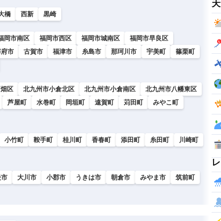
天
大橋
西新
黒崎
福岡市南区
福岡市西区
福岡市城南区
福岡市早良区
宰府市
古賀市
福津市
糸島市
那珂川市
宇美町
篠栗町
戸畑区
北九州市小倉北区
北九州市小倉南区
北九州市八幡東区
芦屋町
水巻町
岡垣町
遠賀町
苅田町
みやこ町
小竹町
鞍手町
桂川町
香春町
添田町
糸田町
川崎町
レ
後市
大川市
小郡市
うきは市
朝倉市
みやま市
筑前町