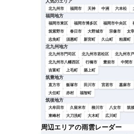
人気のエリア
い
北九州市
福岡市
天神
中洲
六本松
福岡地方
福岡市東区
福岡市博多区
福岡市中央区
筑紫野市
春日市
大野城市
宗像市
太
志免町
須惠町
新宮町
久山町
粕屋町
北九州地方
北九州市門司区
北九州市若松区
北九州市
北九州市八幡西区
行橋市
豊前市
中間市
吉富町
上毛町
築上町
筑豊地方
直方市
飯塚市
田川市
宮若市
嘉麻市
大任町
赤村
福智町
筑後地方
大牟田市
久留米市
柳川市
八女市
筑
東峰村
大刀洗町
大木町
広川町
周辺エリアの雨雲レーダー