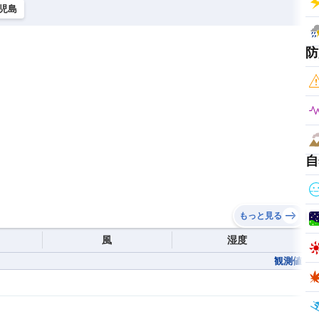
児島
防
自
もっと見る
風
湿度
観測値