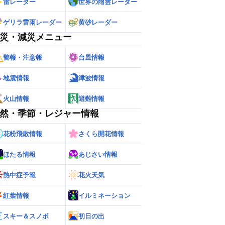
雷レーダー
世界の雨雲レーダー
ゲリラ雷雨レーダー
黄砂レーダー
災・減災メニュー
警報・注意報
台風情報
地震情報
津波情報
火山情報
避難情報
然・季節・レジャー情報
花粉飛散情報
さくら開花情報
ほたる情報
あじさい情報
熱中症予報
花火天気
紅葉情報
イルミネーション
スキー＆スノボ
初日の出