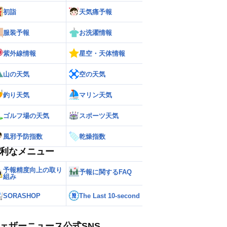
初詣
天気痛予報
服装予報
お洗濯情報
ー
世界の雨雲レーダー
紫外線情報
星空・天体情報
山の天気
空の天気
釣り天気
マリン天気
ゴルフ場の天気
スポーツ天気
風邪予防指数
乾燥指数
利なメニュー
予報精度向上の取り
予報に関するFAQ
組み
SORASHOP
The Last 10-second
ェザーニュース公式SNS