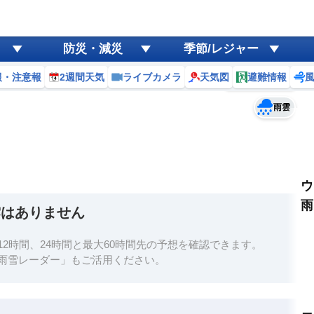
ゲリラ
風
防災・減災
季節/レジャー
黄砂
報・注意報
2週間天気
ライブカメラ
天気図
避難情報
予報士コメント
天気
台風
雨雲
ウ
雨
雲はありません
2時間、24時間と最大60時間先の予想を確認できます。
雨雪レーダー」もご活用ください。