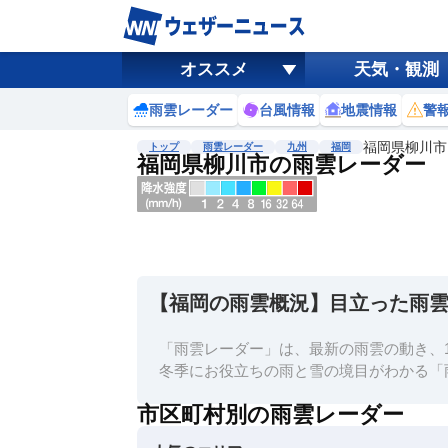
オススメ
天気・観測
雨雲レーダー
台風情報
地震情報
警
福岡県柳川市
トップ
雨雲レーダー
九州
福岡
福岡県柳川市の雨雲レーダー
地図選択
背景色調整
明
る
い
【福岡の雨雲概況】目立った雨
暗
い
「雨雲レーダー」は、最新の雨雲の動き、1
濃淡調整
冬季にお役立ちの雨と雪の境目がわかる「
薄
市区町村別の雨雲レーダー
い
濃