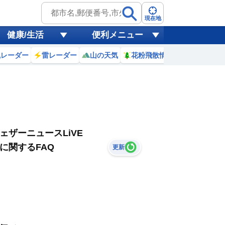
現在地
健康/生活
便利メニュー
風レーダー
雷レーダー
山の天気
花粉飛散情報
世界天気
ェザーニュースLiVE
に関するFAQ
更新