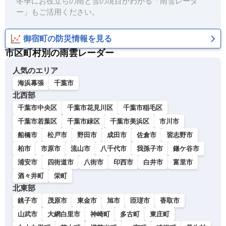
冬季にお役立ちの雨と雪の境目がわかる「雨雪レーダ
ー」もご活用ください。
御宿町の防災情報を見る
市区町村別の雨雲レーダー
人気のエリア
海浜幕張
千葉市
北西部
千葉市中央区
千葉市花見川区
千葉市稲毛区
千葉市若葉区
千葉市緑区
千葉市美浜区
市川市
船橋市
松戸市
野田市
成田市
佐倉市
習志野市
柏市
市原市
流山市
八千代市
我孫子市
鎌ケ谷市
浦安市
四街道市
八街市
印西市
白井市
富里市
酒々井町
栄町
北東部
銚子市
茂原市
東金市
旭市
匝瑳市
香取市
山武市
大網白里市
神崎町
多古町
東庄町