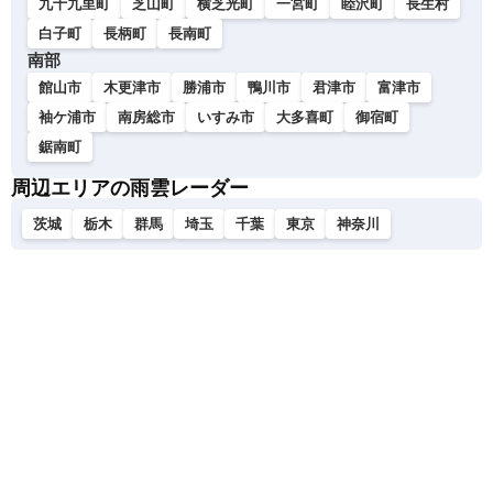
九十九里町
芝山町
横芝光町
一宮町
睦沢町
長生村
白子町
長柄町
長南町
南部
館山市
木更津市
勝浦市
鴨川市
君津市
富津市
袖ケ浦市
南房総市
いすみ市
大多喜町
御宿町
鋸南町
周辺エリアの雨雲レーダー
茨城
栃木
群馬
埼玉
千葉
東京
神奈川