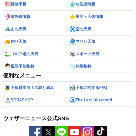
服装予報
お洗濯情報
紫外線情報
星空・天体情報
山の天気
空の天気
釣り天気
マリン天気
ゴルフ場の天気
スポーツ天気
風邪予防指数
乾燥指数
便利なメニュー
予報精度向上の取り組み
予報に関するFAQ
SORASHOP
The Last 10-second
ウェザーニュース公式SNS