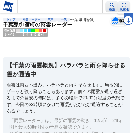
検索
現在地
天気
台風
雨雲レーダー
台風情報
地震情報
千葉県御宿町
警報・注意報
2週間天気
ラ
トップ
雨雲レーダー
関東
千葉
雨雲
千葉県御宿町の雨雲レーダー
明
る
い
【千葉の雨雲概況】パラパラと雨を降らせる
暗
雲が通過中
い
雨雲は南西へ進み、パラパラと雨を降らせます。局地的に
薄
ザーッと強く降ることもあります。個々の雨雲が通り過ぎ
い
るまでの目安の時間は、多くの場所で20-30分程度の予想で
濃
す。今日の23時頃にかけて雨雲がたびたび通過することが
い
あるでしょう。
「雨雲レーダー」は、最新の雨雲の動き、12時間、24時
間と最大60時間先の予想を確認できます。