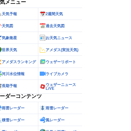
気メニュー
天気予報
2週間天気
天気図
過去天気図
気象衛星
お天気ニュース
世界天気
アメダス(実況天気)
アメダスランキング
ウェザーリポート
河川水位情報
ライブカメラ
ウェザーニュース
長期予報
LiVE
ーダーコンテンツ
雨雲レーダー
雨雪レーダー
積雪レーダー
風レーダー