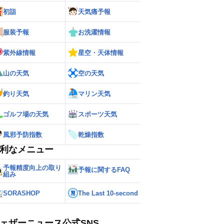
初詣
天気痛予報
ー
世界の雨雲レーダー
服装予報
お洗濯情報
紫外線情報
星空・天体情報
山の天気
空の天気
釣り天気
マリン天気
ゴルフ場の天気
スポーツ天気
風邪予防指数
乾燥指数
利なメニュー
予報精度向上の取り
予報に関するFAQ
組み
SORASHOP
The Last 10-second
ェザーニュース公式SNS