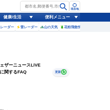
現在地
健康/生活
便利メニュー
風レーダー
雷レーダー
山の天気
花粉飛散情報
世界天気
ェザーニュースLiVE
に関するFAQ
更新