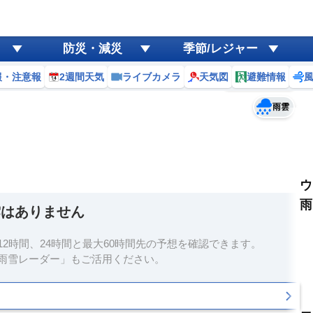
ゲリラ
風
防災・減災
季節/レジャー
黄砂
報・注意報
2週間天気
ライブカメラ
天気図
避難情報
予報士コメント
天気
台風
雨雲
ウ
雨
雲はありません
2時間、24時間と最大60時間先の予想を確認できます。
雨雪レーダー」もご活用ください。