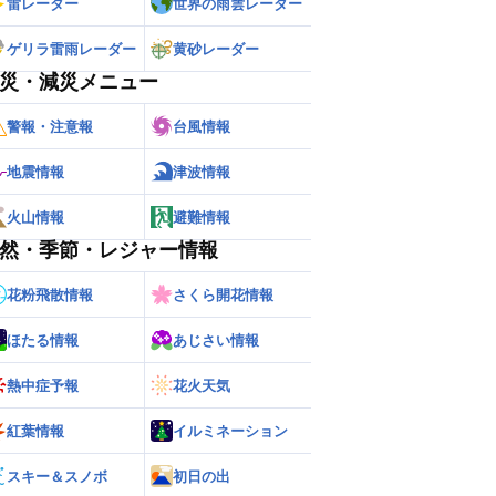
雷レーダー
世界の雨雲レーダー
ゲリラ雷雨レーダー
黄砂レーダー
災・減災メニュー
警報・注意報
台風情報
地震情報
津波情報
火山情報
避難情報
然・季節・レジャー情報
花粉飛散情報
さくら開花情報
ほたる情報
あじさい情報
熱中症予報
花火天気
紅葉情報
イルミネーション
スキー＆スノボ
初日の出