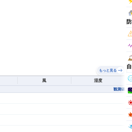
防
自
もっと見る
風
湿度
観測値