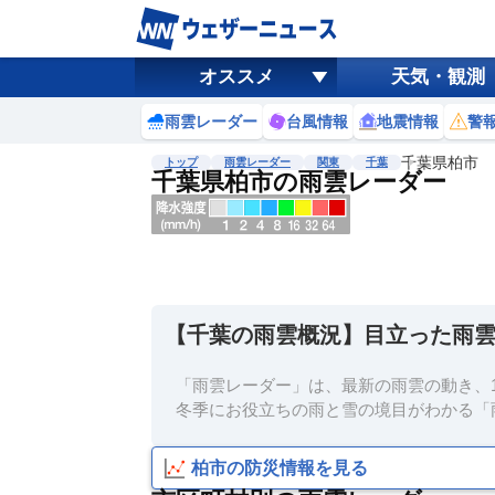
オススメ
天気・観測
雨雲レーダー
台風情報
地震情報
警
千葉県柏市
トップ
雨雲レーダー
関東
千葉
千葉県柏市の雨雲レーダー
地図選択
背景色調整
明
る
い
【千葉の雨雲概況】目立った雨
暗
い
「雨雲レーダー」は、最新の雨雲の動き、1
濃淡調整
冬季にお役立ちの雨と雪の境目がわかる「
薄
い
柏市の防災情報を見る
濃