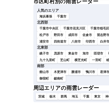
市区町村別の雨雲レーダー
い
人気のエリア
海浜幕張
千葉市
北西部
千葉市中央区
千葉市花見川区
千葉市稲毛
松戸市
野田市
成田市
佐倉市
習志野
浦安市
四街道市
八街市
印西市
白井
北東部
銚子市
茂原市
東金市
旭市
匝瑳市
九十九里町
芝山町
横芝光町
一宮町
南部
館山市
木更津市
勝浦市
鴨川市
君津
御宿町
鋸南町
周辺エリアの雨雲レーダー
茨城
栃木
群馬
埼玉
千葉
東京
神