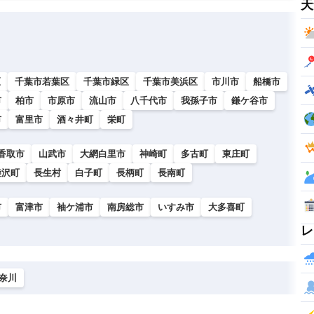
天
区
千葉市若葉区
千葉市緑区
千葉市美浜区
市川市
船橋市
市
柏市
市原市
流山市
八千代市
我孫子市
鎌ケ谷市
市
富里市
酒々井町
栄町
香取市
山武市
大網白里市
神崎町
多古町
東庄町
睦沢町
長生村
白子町
長柄町
長南町
市
富津市
袖ケ浦市
南房総市
いすみ市
大多喜町
レ
奈川