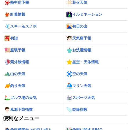
熱中症予報
花火天気
紅葉情報
イルミネーション
スキー＆スノボ
初日の出
初詣
天気痛予報
服装予報
お洗濯情報
紫外線情報
星空・天体情報
山の天気
空の天気
釣り天気
マリン天気
ゴルフ場の天気
スポーツ天気
風邪予防指数
乾燥指数
便利なメニュー
予報精度向上の取り組み
予報に関するFAQ