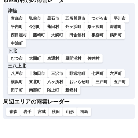
市区町村別の雨雲レーダー
津軽
青森市
弘前市
黒石市
五所川原市
つがる市
平川市
平内町
今別町
蓬田村
外ヶ浜町
鰺ヶ沢町
深浦町
西目屋村
藤崎町
大鰐町
田舎館村
板柳町
鶴田町
中泊町
下北
むつ市
大間町
東通村
風間浦村
佐井村
三八上北
八戸市
十和田市
三沢市
野辺地町
七戸町
六戸町
横浜町
東北町
六ヶ所村
おいらせ町
三戸町
五戸町
田子町
南部町
階上町
新郷村
周辺エリアの雨雲レーダー
青森
岩手
宮城
秋田
山形
福島