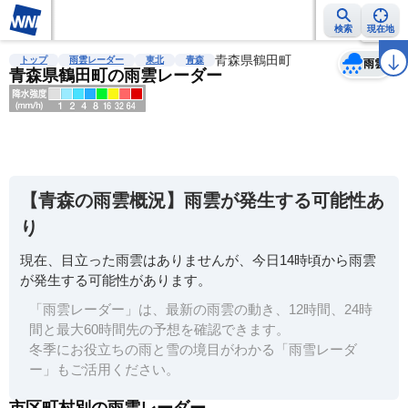
検索
現在地
天気
台風
雨雲レーダー
台風情報
地震情報
青森県鶴田町
警報・注意報
2週間天気
ラ
トップ
雨雲レーダー
東北
青森
雨雲
青森県鶴田町の雨雲レーダー
明
る
い
【青森の雨雲概況】雨雲が発生する可能性あ
暗
り
い
現在、目立った雨雲はありませんが、今日14時頃から雨雲
薄
が発生する可能性があります。
い
「雨雲レーダー」は、最新の雨雲の動き、12時間、24時
濃
間と最大60時間先の予想を確認できます。
い
冬季にお役立ちの雨と雪の境目がわかる「雨雪レーダ
ー」もご活用ください。