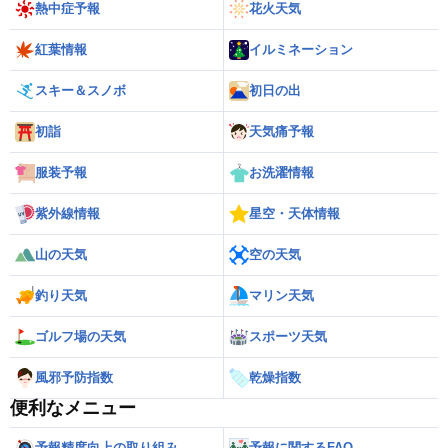
熱中症予報
花火天気
紅葉情報
イルミネーション
スキー＆スノボ
初日の出
初詣
天気痛予報
服装予報
お洗濯情報
紫外線情報
星空・天体情報
山の天気
空の天気
釣り天気
マリン天気
ゴルフ場の天気
スポーツ天気
風邪予防指数
乾燥指数
便利なメニュー
予報精度向上の取り組み
予報に関するFAQ