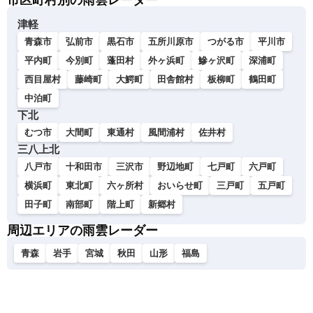
市区町村別の雨雲レーダー
津軽
青森市
弘前市
黒石市
五所川原市
つがる市
平川市
平内町
今別町
蓬田村
外ヶ浜町
鰺ヶ沢町
深浦町
西目屋村
藤崎町
大鰐町
田舎館村
板柳町
鶴田町
中泊町
下北
むつ市
大間町
東通村
風間浦村
佐井村
三八上北
八戸市
十和田市
三沢市
野辺地町
七戸町
六戸町
横浜町
東北町
六ヶ所村
おいらせ町
三戸町
五戸町
田子町
南部町
階上町
新郷村
周辺エリアの雨雲レーダー
青森
岩手
宮城
秋田
山形
福島