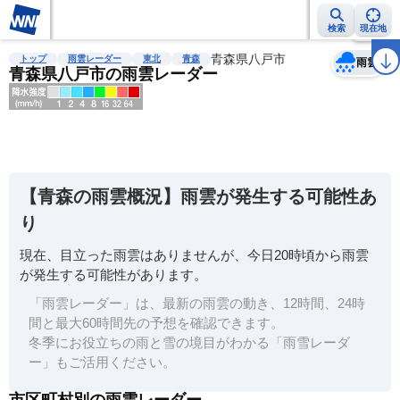
検索
現在地
天気
台風
雨雲レーダー
台風情報
地震情報
青森県八戸市
警報・注意報
2週間天気
ラ
トップ
雨雲レーダー
東北
青森
雨雲
青森県八戸市の雨雲レーダー
明
る
い
【青森の雨雲概況】雨雲が発生する可能性あ
暗
り
い
現在、目立った雨雲はありませんが、今日20時頃から雨雲
薄
が発生する可能性があります。
い
「雨雲レーダー」は、最新の雨雲の動き、12時間、24時
濃
間と最大60時間先の予想を確認できます。
い
冬季にお役立ちの雨と雪の境目がわかる「雨雪レーダ
ー」もご活用ください。