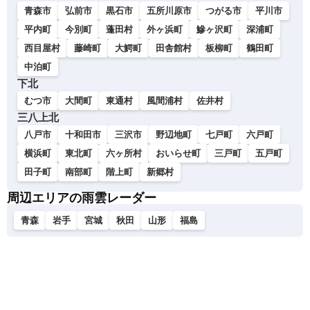
青森市
弘前市
黒石市
五所川原市
つがる市
平川市
平内町
今別町
蓬田村
外ヶ浜町
鰺ヶ沢町
深浦町
西目屋村
藤崎町
大鰐町
田舎館村
板柳町
鶴田町
中泊町
下北
むつ市
大間町
東通村
風間浦村
佐井村
三八上北
八戸市
十和田市
三沢市
野辺地町
七戸町
六戸町
横浜町
東北町
六ヶ所村
おいらせ町
三戸町
五戸町
田子町
南部町
階上町
新郷村
周辺エリアの雨雲レーダー
青森
岩手
宮城
秋田
山形
福島