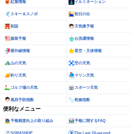
紅葉情報
イルミネーション
スキー＆スノボ
初日の出
初詣
天気痛予報
服装予報
お洗濯情報
紫外線情報
星空・天体情報
山の天気
空の天気
釣り天気
マリン天気
ゴルフ場の天気
スポーツ天気
風邪予防指数
乾燥指数
便利なメニュー
予報精度向上の取り組み
予報に関するFAQ
SORASHOP
The Last 10-second