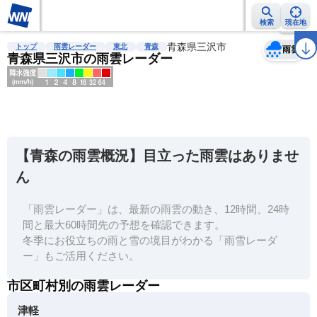
検索
現在地
天気
台風
雨雲レーダー
台風情報
地震情報
青森県三沢市
警報・注意報
2週間天気
ラ
トップ
雨雲レーダー
東北
青森
雨雲
青森県三沢市の雨雲レーダー
明
る
い
【青森の雨雲概況】目立った雨雲はありませ
暗
ん
い
「雨雲レーダー」は、最新の雨雲の動き、12時間、24時
薄
間と最大60時間先の予想を確認できます。
い
冬季にお役立ちの雨と雪の境目がわかる「雨雪レーダ
濃
ー」もご活用ください。
い
市区町村別の雨雲レーダー
津軽