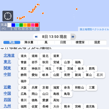
国土地理院ベクトルタイル
8日 13:50 現在
気温
降水量
風
日照
積雪深
湿度
エリア毎のアメダス(実況)
北海道
道央
道南
道北
道東
東北
青森
岩手
秋田
宮城
山形
福島
関東
東京
神奈川
埼玉
千葉
茨城
栃木
群馬
中部
静岡
愛知
岐阜
山梨
長野
新潟
富山
石川
福井
近畿
大阪
兵庫
京都
滋賀
奈良
和歌山
三重
中国
広島
岡山
山口
島根
鳥取
四国
香川
徳島
愛媛
高知
九州
福岡
佐賀
長崎
大分
熊本
宮崎
鹿児島