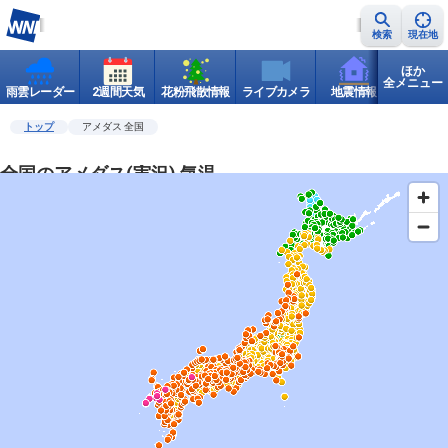
検索
現在地
ほか
全メニュー
雨雲レーダー
2週間天気
花粉飛散情報
ライブカメラ
地震情報
世界天
トップ
アメダス 全国
全国のアメダス(実況) 気温