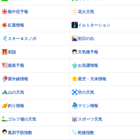
熱中症予報
花火天気
紅葉情報
イルミネーション
スキー＆スノボ
初日の出
初詣
天気痛予報
服装予報
お洗濯情報
紫外線情報
星空・天体情報
山の天気
空の天気
釣り情報
マリン情報
ゴルフ場の天気
スポーツ天気
風邪予防指数
乾燥指数