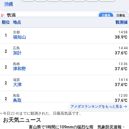
沖縄
気温
日最高
日最低
順位
地点
観測値
京都
14:58
1
福知山
38.9℃
広島
14:44
2
加計
37.6℃
島根
13:36
2
津和野
37.6℃
滋賀
14:14
2
大津
37.6℃
鳥取
12:00
2
鳥取
37.6℃
アメダスランキングをもっと見る
※ 今日22:40までに観測された、日最高気温です。
お天気ニュース
富山県で1時間に109mmの猛烈な雨 気象防災速報・