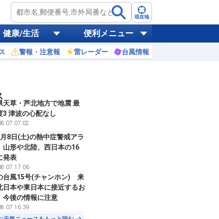
現在地
健康/生活
便利メニュー
ス
警報・注意報
雷レーダー
台風情報
お天気ニュース
ス
県天草・芦北地方で地震 最
度3 津波の心配なし
8.07 07:02
8月8日(土)の熱中症警戒アラ
 山形や北陸、西日本の16
に発表
8.07 17:06
の台風15号(チャンホン) 来
北日本や東日本に接近するお
 今後の情報に注意
8.07 16:39
お天気ニュースをもっと読む