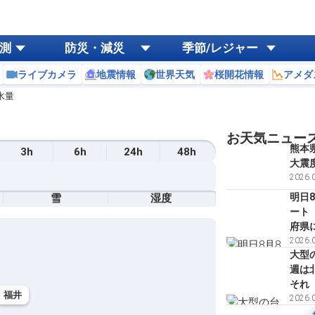
測
防災・減災
季節/レジャー
ライブカメラ
地震情報
世界天気
桜開花情報
アメダ
水量
お天気ニュー
熊本
3h
6h
24h
48h
大震
2026.0
明日
雪
湿度
ート
府県
2026.0
大型
週は
それ
福井
2026.0