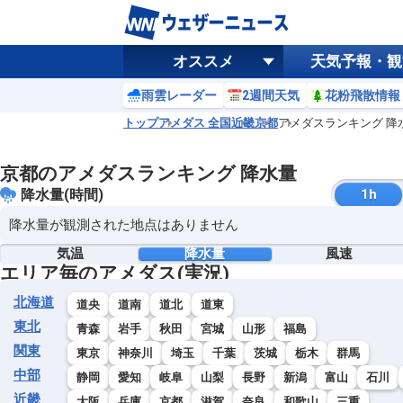
オススメ
天気予報・観
雨雲レーダー
2週間天気
花粉飛散情報
トップ
アメダス 全国
近畿
京都
アメダスランキング 降
京都のアメダスランキング 降水量
降水量(時間)
1h
降水量が観測された地点はありません
気温
降水量
風速
エリア毎のアメダス(実況)
北海道
道央
道南
道北
道東
東北
青森
岩手
秋田
宮城
山形
福島
関東
東京
神奈川
埼玉
千葉
茨城
栃木
群馬
中部
静岡
愛知
岐阜
山梨
長野
新潟
富山
石川
近畿
大阪
兵庫
京都
滋賀
奈良
和歌山
三重