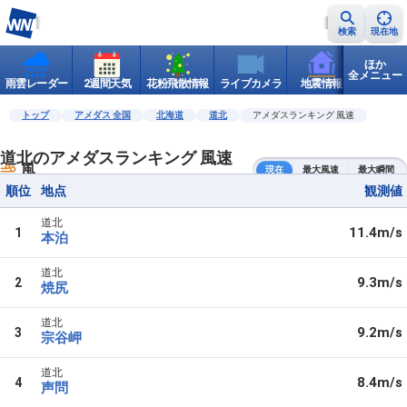
検索
現在地
ほか
全メニュー
雨雲レーダー
2週間天気
花粉飛散情報
ライブカメラ
地震情報
世界天
トップ
アメダス 全国
北海道
道北
アメダスランキング 風速
道北のアメダスランキング 風速
風
現在
最大風速
最大瞬間
順位
地点
観測値
道北
11.4m/s
1
本泊
道北
9.3m/s
2
焼尻
道北
9.2m/s
3
宗谷岬
道北
8.4m/s
4
声問