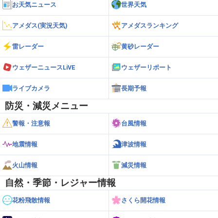
道北
お天気ニュース
世界天気
3.9m/s
21
富良野
アメダス(実況天気)
アメダスランキング
道北
3.8m/s
22
初山別
雷レーダー
黄砂レーダー
道北
3.7m/s
23
幌加内
ウェザーニュースLiVE
ウェザーリポート
道北
3.6m/s
24
ライブカメラ
中頓別
長期予報
防災・減災メニュー
道北
3.5m/s
25
占冠
警報・注意報
台風情報
道北
3.4m/s
26
幌糠
地震情報
津波情報
道北
火山情報
減災情報
3.3m/s
27
歌登
自然・季節・レジャー情報
道北
3.3m/s
27
下川
花粉飛散情報
さくら開花情報
道北