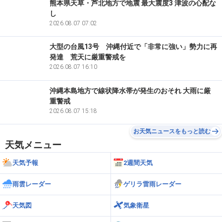
熊本県天草・芦北地方で地震 最大震度3 津波の心配な
道北
5.6m/s
13
音威子府
し
2026.08.07 07:02
道北
5.2m/s
14
稚内
大型の台風13号 沖縄付近で「非常に強い」勢力に再
発達 荒天に厳重警戒を
道北
4.9m/s
15
沼川
2026.08.07 16:10
道北
沖縄本島地方で線状降水帯が発生のおそれ 大雨に厳
4.9m/s
15
名寄
重警戒
2026.08.07 15:18
道北
4.4m/s
17
旭川
お天気ニュースをもっと読む
道北
天気メニュー
4.3m/s
18
浜頓別
天気予報
2週間天気
道北
4.2m/s
19
留萌
雨雲レーダー
ゲリラ雷雨レーダー
道北
4.0m/s
20
東神楽
天気図
気象衛星