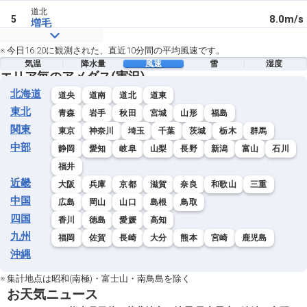
道北
8.0m/s
5
増毛
道北
※ 今日16:20に観測された、直近10分間の平均風速です。
7.6m/s
6
天塩
気温
降水量
風速
雪
湿度
エリア毎のアメダス(実況)
道北
北海道
7.0m/s
7
道央
道南
道北
道東
浜鬼志別
東北
青森
岩手
秋田
宮城
山形
福島
道北
関東
東京
神奈川
埼玉
千葉
茨城
栃木
群馬
6.5m/s
8
礼文
中部
静岡
愛知
岐阜
山梨
長野
新潟
富山
石川
道北
福井
6.2m/s
9
北見枝幸
近畿
大阪
兵庫
京都
滋賀
奈良
和歌山
三重
中国
道北
広島
岡山
山口
島根
鳥取
5.8m/s
10
中川
四国
香川
徳島
愛媛
高知
九州
福岡
佐賀
長崎
大分
熊本
宮崎
鹿児島
道北
5.8m/s
10
羽幌
沖縄
道北
※ 集計地点は昭和(南極)・富士山・南鳥島を除く
5.7m/s
12
沓形
お天気ニュース