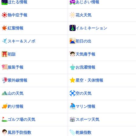
3.3m/s
27
ほたる情報
あじさい情報
遠別
道北
熱中症予報
花火天気
3.3m/s
27
比布
紅葉情報
イルミネーション
スキー＆スノボ
初日の出
初詣
天気痛予報
服装予報
お洗濯情報
紫外線情報
星空・天体情報
山の天気
空の天気
釣り情報
マリン情報
ゴルフ場の天気
スポーツ天気
風邪予防指数
乾燥指数