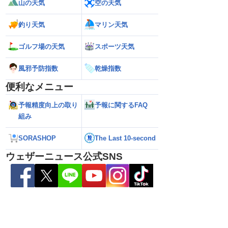
山の天気
空の天気
釣り天気
マリン天気
ゴルフ場の天気
スポーツ天気
風邪予防指数
乾燥指数
便利なメニュー
6】大東島は暴風域に 沖
【お盆休みの天気】前半は晴れてもにわ
【台風13号 202
予報精度向上の取り
予報に関するFAQ
警戒（6日16時更新）
か雨の可能性 台風15号の動向にも注意
に 明日午後にか
過する見込み 早め
組み
10時更新
SORASHOP
The Last 10-second
ウェザーニュース公式SNS