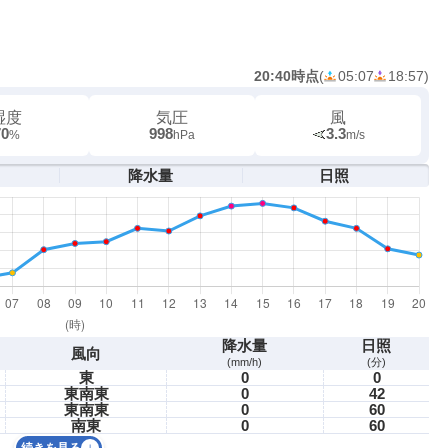
20:40時点
(
05:07
18:57
)
湿度
気圧
風
70
998
3.3
%
hPa
m/s
降水量
日照
降水量
日照
風向
(mm/h)
(分)
東
0
0
東南東
0
42
東南東
0
60
南東
0
60