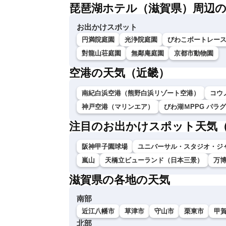
琵琶湖ホテル（滋賀県）周辺
お出かけスポット
円満院庭園
光浄院庭園
びわこボートレー
對龍山荘庭園
無鄰庵庭園
京都市動物園
空港の天気（近畿）
南紀白浜空港（熊野白浜リゾート空港）
コウ
神戸空港（マリンエア）
びわ湖ＭPPG パラ
注目のお出かけスポット天気
阪神甲子園球場
ユニバーサル・スタジオ・ジ
嵐山
天橋立ビューランド（日本三景）
万
滋賀県の各地の天気
南部
近江八幡市
草津市
守山市
栗東市
甲
北部