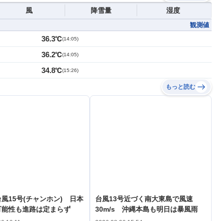
風
降雪量
湿度
観測値
36.3℃
(
14:05
)
36.2℃
(
14:05
)
34.8℃
(
15:26
)
もっと読む
風15号(チャンホン) 日本
台風13号近づく南大東島で風速
可能性も進路は定まらず
30m/s 沖縄本島も明日は暴風雨