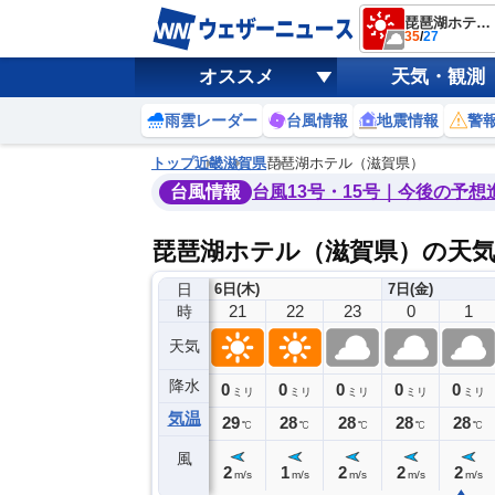
琵琶湖ホテル（滋賀県）
35
/
27
オススメ
天気・観測
雨雲レーダー
台風情報
地震情報
警
トップ
近畿
滋賀県
琵琶湖ホテル（滋賀県）
台風情報
台風13号・15号｜今後の予想
琵琶湖ホテル（滋賀県）の天
日
6日(木)
7日(金)
17
18
19
20
21
22
23
0
1
時
天気
降水
0
0
0
0
0
0
0
0
ミリ
ミリ
ミリ
ミリ
ミリ
ミリ
ミリ
ミリ
ミリ
気温
32
31
30
29
29
28
28
28
28
℃
℃
℃
℃
℃
℃
℃
℃
℃
風
3
4
3
2
2
1
2
2
2
m/s
m/s
m/s
m/s
m/s
m/s
m/s
m/s
m/s