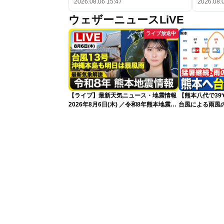
2026.08.06 15:47
2026.08.
ウェザーニュースLiVE
ライブ放送中
【ライブ】最新天気ニュース・地震情報
【熊本八代で3
2026年8月6日(木) ／令和8年熊本地震情
台風による雨風
報 沖縄・奄美を台風13号が直撃〈ウェ
ザーニュースLiVEムーン・駒木結衣／本
田竜也〉