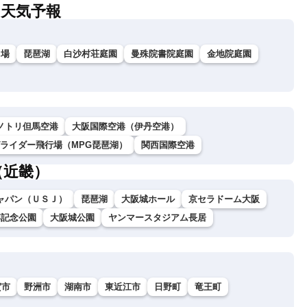
の天気予報
ス場
琵琶湖
白沙村荘庭園
曼殊院書院庭園
金地院庭園
ノトリ但馬空港
大阪国際空港（伊丹空港）
グライダー飛行場（MPG琵琶湖）
関西国際空港
（近畿）
ャパン（ＵＳＪ）
琵琶湖
大阪城ホール
京セラドーム大阪
博記念公園
大阪城公園
ヤンマースタジアム長居
賀市
野洲市
湖南市
東近江市
日野町
竜王町