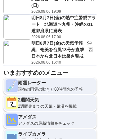
(日)
2026.08.06 19:09
明日8月7日(金)の熱中症警戒アラ
ート 北海道〜九州・沖縄の31
道都府県に発表
2026.08.06 17:00
明日8月7日(金)の天気予報 沖
縄、奄美を台風13号が直撃 西
日本から北日本は暑さ警戒
2026.08.06 16:40
8日(土)
いまおすすめのメニュー
21
0
雨雲レーダー
現在の雨雲の動きと60時間先の予報
2週間天気
2週間先までの天気・気温を掲載
アメダス
アメダスの最新情報をチェック
ライブカメラ