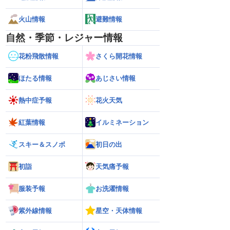
火山情報
避難情報
自然・季節・レジャー情報
花粉飛散情報
さくら開花情報
ほたる情報
あじさい情報
熱中症予報
花火天気
紅葉情報
イルミネーション
スキー＆スノボ
初日の出
初詣
天気痛予報
服装予報
お洗濯情報
紫外線情報
星空・天体情報