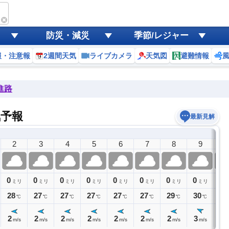
防災・減災
季節/レジャー
報・注意報
2週間天気
ライブカメラ
天気図
避難情報
進路
気予報
最新見解
2
3
4
5
6
7
8
9
1
0
0
0
0
0
0
0
0
0
ミリ
ミリ
ミリ
ミリ
ミリ
ミリ
ミリ
ミリ
28
27
27
27
27
27
29
30
31
℃
℃
℃
℃
℃
℃
℃
℃
2
2
2
2
2
2
2
3
3
m/s
m/s
m/s
m/s
m/s
m/s
m/s
m/s
m