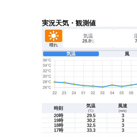
実況天気・観測値
気温
28.8
℃
晴れ
気温
風
気温
風速
時刻
(℃)
(m/s)
20時
29.5
3
19時
30.2
3
18時
32.5
3
17時
33.3
3