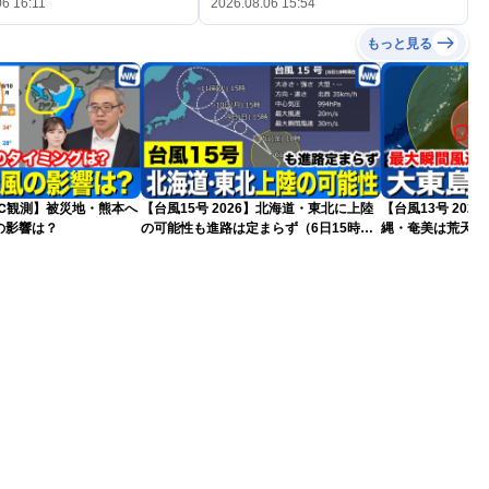
06 16:11
2026.08.06 15:54
もっと見る
9℃観測】被災地・熊本へ
【台風15号 2026】北海道・東北に上陸
【台風13号 202
の影響は？
の可能性も進路は定まらず（6日15時更
縄・奄美は荒天に
新）