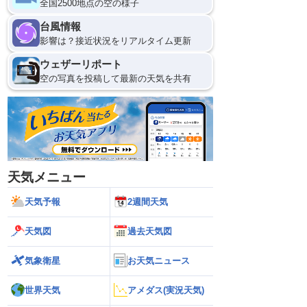
全国2500地点の空の様子
台風情報
影響は？接近状況をリアルタイム更新
ウェザーリポート
空の写真を投稿して最新の天気を共有
天気メニュー
天気予報
2週間天気
天気図
過去天気図
気象衛星
お天気ニュース
世界天気
アメダス(実況天気)