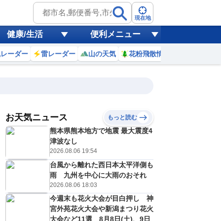
現在地
健康/生活
便利メニュー
風レーダー
雷レーダー
山の天気
花粉飛散情報
世界天気
お天気ニュース
もっと読む
熊本県熊本地方で地震 最大震度4
0
11
12
13
14
15
16
17
18
津波なし
2026.08.06 19:54
台風から離れた西日本太平洋側も
0
0
0
0
0
0
0
0
雨 九州を中心に大雨のおそれ
ミリ
ミリ
ミリ
ミリ
ミリ
ミリ
ミリ
ミリ
ミリ
2026.08.06 18:03
32
33
35
35
35
34
32
31
℃
℃
℃
℃
℃
℃
℃
℃
℃
今週末も花火大会が目白押し 神
宮外苑花火大会や新潟まつり花火
3
3
3
3
3
3
3
2
/s
m/s
m/s
m/s
m/s
m/s
m/s
m/s
m/s
大会など11選 8月8日(土)、9日