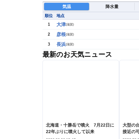
気温
降水量
順位
地点
大津
1
(
滋賀
)
彦根
2
(
滋賀
)
長浜
3
(
滋賀
)
最新のお天気ニュース
北海道・十勝岳で噴火 7月22日に
大型の台
22年ぶりに噴火して以来
接近の