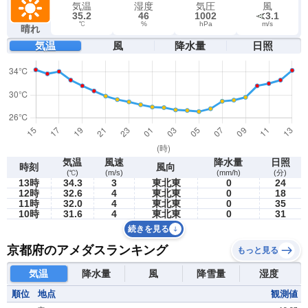
気温
湿度
気圧
風
35.2
46
1002
3.1
℃
%
hPa
m/s
晴れ
気温
風
降水量
日照
気温
風速
降水量
日照
時刻
風向
(℃)
(m/s)
(mm/h)
(分)
13時
34.3
3
東北東
0
24
12時
32.6
4
東北東
0
18
11時
32.0
4
東北東
0
35
10時
31.6
4
東北東
0
31
続きを見る
京都府のアメダスランキング
もっと見る
気温
降水量
風
降雪量
湿度
順位
地点
観測値