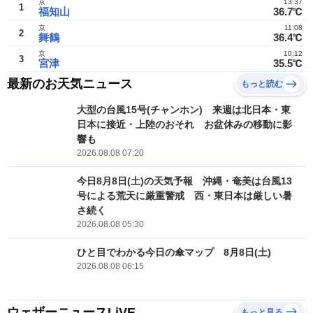
京
13:37
1
福知山
36.7℃
京
11:08
2
舞鶴
36.4℃
京
10:12
3
宮津
35.5℃
最新のお天気ニュース
もっと読む
大型の台風15号(チャンホン) 来週は北日本・東
日本に接近・上陸のおそれ お盆休みの移動に影
響も
2026.08.08 07:20
今日8月8日(土)の天気予報 沖縄・奄美は台風13
号による荒天に厳重警戒 西・東日本は厳しい暑
さ続く
2026.08.08 05:30
ひと目でわかる今日の傘マップ 8月8日(土)
2026.08.08 06:15
ウェザーニュースLiVE
もっと見る