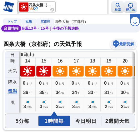
四条大橋（京都府）
36
/
27
検索
現在地
雨雲レーダー
台風情報
地震情報
警報・注意報
2週間天気
ラ
四条大橋（京都府）
トップ
近畿
京都府
台風情報
台風13号・15号｜今後の予想進路
四条大橋（京都府）の天気予報
最新見解
日
8日(土)
13
14
15
16
17
18
19
20
時
天気
降水
0
0
0
0
0
0
0
0
0
ミリ
ミリ
ミリ
ミリ
ミリ
ミリ
ミリ
ミリ
気温
35
36
35
34
34
33
31
30
2
℃
℃
℃
℃
℃
℃
℃
℃
風
3
3
3
3
3
3
2
2
1
m/s
m/s
m/s
m/s
m/s
m/s
m/s
m/s
5分毎
1時間毎
今日明日
2週間天気