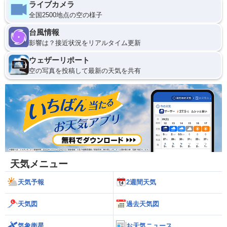
ライブカメラ
全国2500地点の空の様子
台風情報
影響は？接近状況をリアルタイム更新
ウェザーリポート
空の写真を投稿して最新の天気を共有
天気メニュー
天気予報
2週間天気
天気図
過去天気図
気象衛星
お天気ニュース