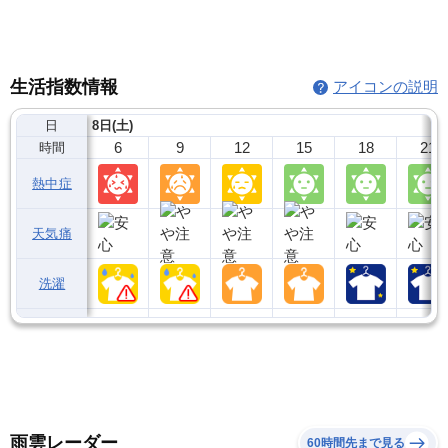
生活指数情報
アイコンの説明
日
8日(土)
6
9
12
15
18
21
時間
熱中症
天気痛
洗濯
雨雲レーダー
60時間先まで見る