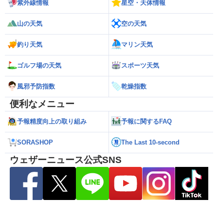
紫外線情報
星空・天体情報
山の天気
空の天気
釣り天気
マリン天気
ゴルフ場の天気
スポーツ天気
風邪予防指数
乾燥指数
便利なメニュー
予報精度向上の取り組み
予報に関するFAQ
SORASHOP
The Last 10-second
ウェザーニュース公式SNS