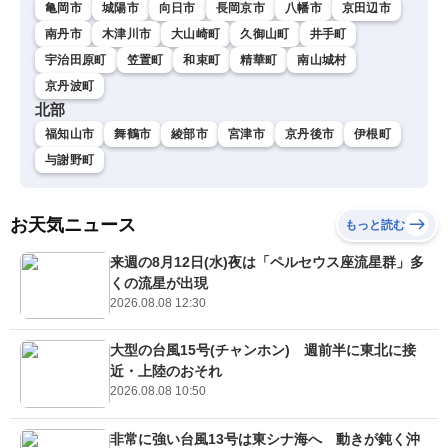
亀岡市
城陽市
向日市
長岡京市
八幡市
京田辺市
南丹市
木津川市
大山崎町
久御山町
井手町
宇治田原町
笠置町
和束町
精華町
南山城村
京丹波町
北部
福知山市
舞鶴市
綾部市
宮津市
京丹後市
伊根町
与謝野町
お天気ニュース
もっと読む
来週の8月12日(水)夜は「ペルセウス座流星群」多
くの流星が出現
2026.08.08 12:30
大型の台風15号(チャンホン) 週前半に東北に接
近・上陸のおそれ
2026.08.08 10:50
非常に強い台風13号は東シナ海へ 動きが鈍く沖