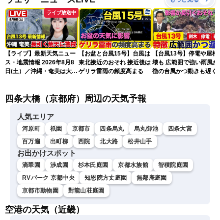
ライブ放送中
【ライブ】最新天気ニュー
【お盆と台風15号】台風は
【台風13号】停電や屋根
ス・地震情報 2026年8月8
東北接近のおそれ 接近後は
壊も 広範囲で強い雨風が
日(土）／沖縄・奄美は大荒
ゲリラ雷雨の頻度高まる
徴の台風かつ動きも遅く
れの天気が続く／令和8年
響が長引くおそれ
熊本地震情報〈ウェザーニ
四条大橋（京都府）周辺の天気予報
ュースLiVEコーヒータイ
ム・青原桃香／山口剛央〉
人気エリア
河原町
祇園
京都市
四条烏丸
烏丸御池
四条大宮
百万遍
出町柳
西院
北大路
松井山手
お出かけスポット
滴翠園
渉成園
杉本氏庭園
京都水族館
智積院庭園
RVパーク 京都中央
知恩院方丈庭園
無鄰庵庭園
京都市動物園
對龍山荘庭園
空港の天気（近畿）