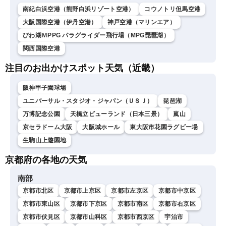
南紀白浜空港（熊野白浜リゾート空港）
コウノトリ但馬空港
大阪国際空港（伊丹空港）
神戸空港（マリンエア）
びわ湖ＭPPG パラグライダー飛行場（MPG琵琶湖）
関西国際空港
注目のお出かけスポット天気（近畿）
阪神甲子園球場
ユニバーサル・スタジオ・ジャパン（ＵＳＪ）
琵琶湖
万博記念公園
天橋立ビューランド（日本三景）
嵐山
京セラドーム大阪
大阪城ホール
東大阪市花園ラグビー場
生駒山上遊園地
京都府の各地の天気
南部
京都市北区
京都市上京区
京都市左京区
京都市中京区
京都市東山区
京都市下京区
京都市南区
京都市右京区
京都市伏見区
京都市山科区
京都市西京区
宇治市