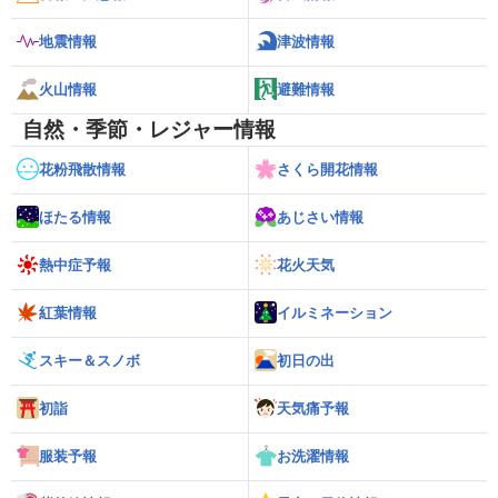
地震情報
津波情報
火山情報
避難情報
自然・季節・レジャー情報
花粉飛散情報
さくら開花情報
ほたる情報
あじさい情報
熱中症予報
花火天気
紅葉情報
イルミネーション
スキー＆スノボ
初日の出
初詣
天気痛予報
服装予報
お洗濯情報