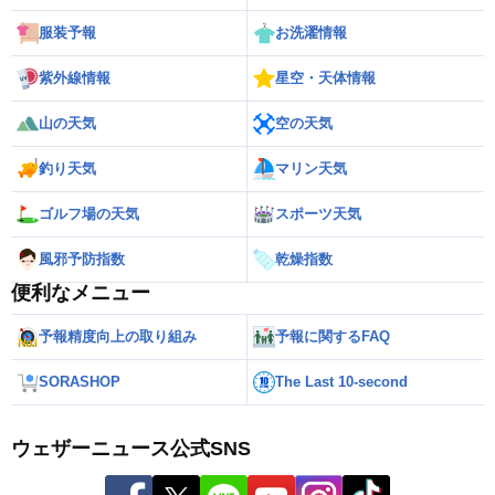
服装予報
お洗濯情報
紫外線情報
星空・天体情報
山の天気
空の天気
釣り天気
マリン天気
ゴルフ場の天気
スポーツ天気
風邪予防指数
乾燥指数
便利なメニュー
予報精度向上の取り組み
予報に関するFAQ
SORASHOP
The Last 10-second
ウェザーニュース公式SNS