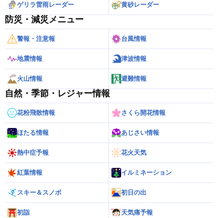
ゲリラ雷雨レーダー
黄砂レーダー
防災・減災メニュー
警報・注意報
台風情報
地震情報
津波情報
火山情報
避難情報
自然・季節・レジャー情報
花粉飛散情報
さくら開花情報
ほたる情報
あじさい情報
熱中症予報
花火天気
紅葉情報
イルミネーション
スキー＆スノボ
初日の出
初詣
天気痛予報