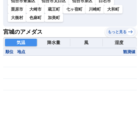
仙台市青葉区
仙台市太白区
仙台市泉区
白石市
栗原市
大崎市
蔵王町
七ヶ宿町
川崎町
大和町
大衡村
色麻町
加美町
宮城のアメダス
もっと見る
気温
降水量
風
湿度
順位
地点
観測値