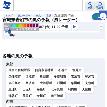
検索
現在地
雨雲レーダー
台風情報
地震情報
宮城県岩沼市
警報・注意報
2週間天気
ラ
トップ
風レーダー
東北
宮城
風
宮城県岩沼市の風の予報（風レーダー）
8/7 (金) 11:00 予想
現在
6h
12
24
36
48
60
72
各地の風の予報
東部
仙台市宮城野区
仙台市若林区
石巻市
塩竈市
気仙沼市
名取市
角田市
多賀城市
岩沼市
登米市
東松島市
富谷市
大河原町
村田町
柴田町
丸森町
亘理町
山元町
松島町
七ヶ浜町
利府町
大郷町
涌谷町
美里町
女川町
南三陸町
西部