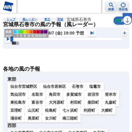
検索
現在地
雨雲レーダー
台風情報
地震情報
宮城県石巻市
警報・注意報
2週間天気
ラ
トップ
風レーダー
東北
宮城
風
宮城県石巻市の風の予報（風レーダー）
8/7 (金) 19:00 予想
現在
6h
12
24
36
48
60
72
各地の風の予報
東部
仙台市宮城野区
仙台市若林区
石巻市
塩竈市
気仙沼市
名取市
角田市
多賀城市
岩沼市
登米市
東松島市
富谷市
大河原町
村田町
柴田町
丸森町
亘理町
山元町
松島町
七ヶ浜町
利府町
大郷町
涌谷町
美里町
女川町
南三陸町
西部