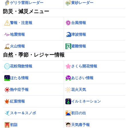
ゲリラ雷雨レーダー
黄砂レーダー
防災・減災メニュー
警報・注意報
台風情報
地震情報
津波情報
火山情報
避難情報
自然・季節・レジャー情報
花粉飛散情報
さくら開花情報
ほたる情報
あじさい情報
熱中症予報
花火天気
紅葉情報
イルミネーション
スキー＆スノボ
初日の出
初詣
天気痛予報