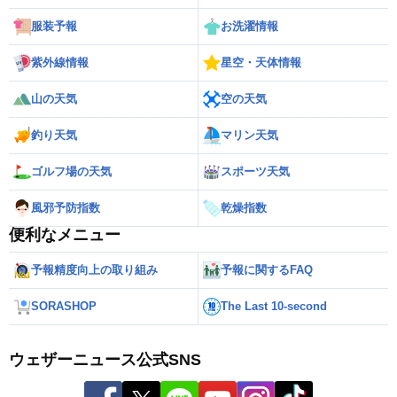
服装予報
お洗濯情報
紫外線情報
星空・天体情報
山の天気
空の天気
釣り天気
マリン天気
ゴルフ場の天気
スポーツ天気
風邪予防指数
乾燥指数
便利なメニュー
予報精度向上の取り組み
予報に関するFAQ
SORASHOP
The Last 10-second
ウェザーニュース公式SNS