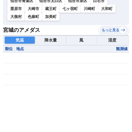
仙台市青葉区
仙台市太白区
仙台市泉区
白石市
栗原市
大崎市
蔵王町
七ヶ宿町
川崎町
大和町
大衡村
色麻町
加美町
宮城のアメダス
もっと見る
気温
降水量
風
湿度
順位
地点
観測値