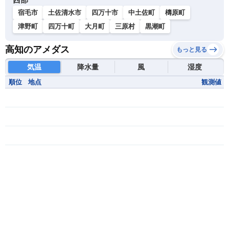
宿毛市
土佐清水市
四万十市
中土佐町
檮原町
津野町
四万十町
大月町
三原村
黒潮町
高知のアメダス
もっと見る
気温
降水量
風
湿度
順位
地点
観測値