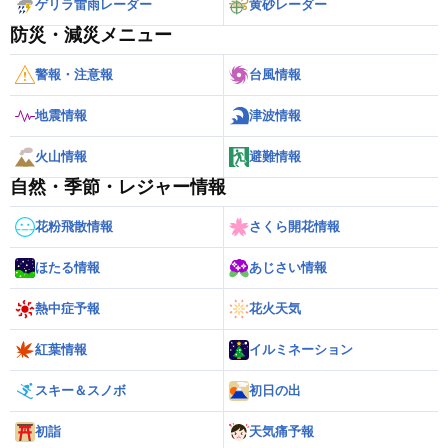
ゲリラ雷雨レーダー
黄砂レーダー
防災・減災メニュー
警報・注意報
台風情報
地震情報
津波情報
火山情報
避難情報
自然・季節・レジャー情報
花粉飛散情報
さくら開花情報
ほたる情報
あじさい情報
熱中症予報
花火天気
紅葉情報
イルミネーション
スキー＆スノボ
初日の出
初詣
天気痛予報