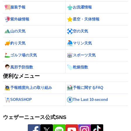
服装予報
お洗濯情報
紫外線情報
星空・天体情報
山の天気
空の天気
釣り天気
マリン天気
ゴルフ場の天気
スポーツ天気
風邪予防指数
乾燥指数
便利なメニュー
予報精度向上の取り組み
予報に関するFAQ
SORASHOP
The Last 10-second
ウェザーニュース公式SNS