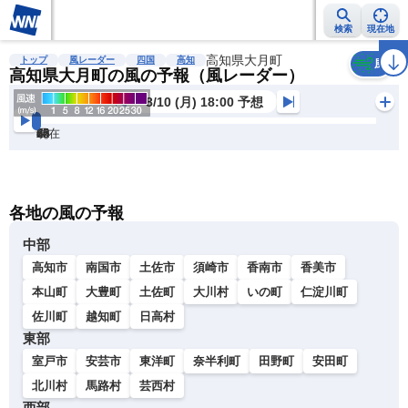
検索
現在地
雨雲レーダー
台風情報
地震情報
高知県大月町
警報・注意報
2週間天気
ラ
トップ
風レーダー
四国
高知
風
高知県大月町の風の予報（風レーダー）
8/10 (月) 18:00 予想
現在
6h
12
24
36
48
60
72
各地の風の予報
中部
高知市
南国市
土佐市
須崎市
香南市
香美市
本山町
大豊町
土佐町
大川村
いの町
仁淀川町
佐川町
越知町
日高村
東部
室戸市
安芸市
東洋町
奈半利町
田野町
安田町
北川村
馬路村
芸西村
西部