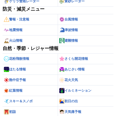
ゲリラ雷雨レーダー
黄砂レーダー
防災・減災メニュー
警報・注意報
台風情報
地震情報
津波情報
火山情報
避難情報
自然・季節・レジャー情報
花粉飛散情報
さくら開花情報
ほたる情報
あじさい情報
熱中症予報
花火天気
紅葉情報
イルミネーション
スキー＆スノボ
初日の出
初詣
天気痛予報