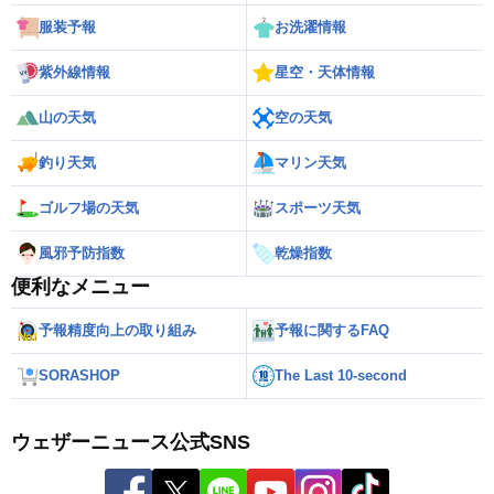
服装予報
お洗濯情報
紫外線情報
星空・天体情報
山の天気
空の天気
釣り天気
マリン天気
ゴルフ場の天気
スポーツ天気
風邪予防指数
乾燥指数
便利なメニュー
予報精度向上の取り組み
予報に関するFAQ
SORASHOP
The Last 10-second
ウェザーニュース公式SNS