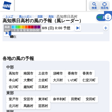
検索
現在地
雨雲レーダー
台風情報
地震情報
高知県日高村
警報・注意報
2週間天気
ラ
トップ
風レーダー
四国
高知
風
高知県日高村の風の予報（風レーダー）
8/9 (日) 0:00 予想
現在
6h
12
24
36
48
60
72
各地の風の予報
中部
高知市
南国市
土佐市
須崎市
香南市
香美市
本山町
大豊町
土佐町
大川村
いの町
仁淀川町
佐川町
越知町
日高村
東部
室戸市
安芸市
東洋町
奈半利町
田野町
安田町
北川村
馬路村
芸西村
西部