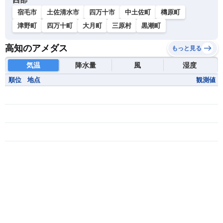
宿毛市
土佐清水市
四万十市
中土佐町
檮原町
津野町
四万十町
大月町
三原村
黒潮町
高知のアメダス
もっと見る
気温
降水量
風
湿度
順位
地点
観測値