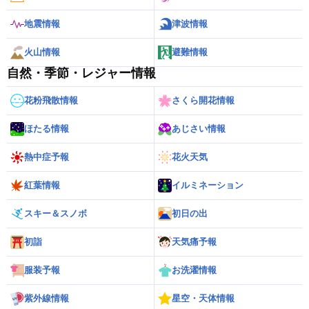
地震情報
津波情報
火山情報
避難情報
自然・季節・レジャー情報
花粉飛散情報
さくら開花情報
ほたる情報
あじさい情報
熱中症予報
花火天気
紅葉情報
イルミネーション
スキー＆スノボ
初日の出
初詣
天気痛予報
服装予報
お洗濯情報
紫外線情報
星空・天体情報