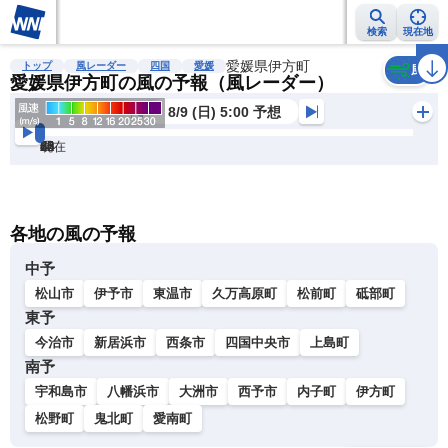
検索
現在地
雨雲レーダー
台風情報
地震情報
愛媛県伊方町
警報・注意報
2週間天気
ラ
トップ
風レーダー
四国
愛媛
風
愛媛県伊方町の風の予報（風レーダー）
8/9 (日) 5:00 予想
現在
6h
12
24
36
48
60
72
各地の風の予報
中予
松山市
伊予市
東温市
久万高原町
松前町
砥部町
東予
今治市
新居浜市
西条市
四国中央市
上島町
南予
宇和島市
八幡浜市
大洲市
西予市
内子町
伊方町
松野町
鬼北町
愛南町