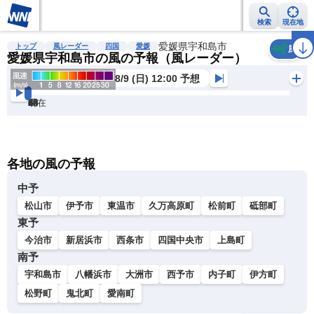
検索
現在地
雨雲レーダー
台風情報
地震情報
愛媛県宇和島市
警報・注意報
2週間天気
ラ
トップ
風レーダー
四国
愛媛
風
愛媛県宇和島市の風の予報（風レーダー）
8/9 (日) 12:00 予想
現在
6h
12
24
36
48
60
72
各地の風の予報
中予
松山市
伊予市
東温市
久万高原町
松前町
砥部町
東予
今治市
新居浜市
西条市
四国中央市
上島町
南予
宇和島市
八幡浜市
大洲市
西予市
内子町
伊方町
松野町
鬼北町
愛南町