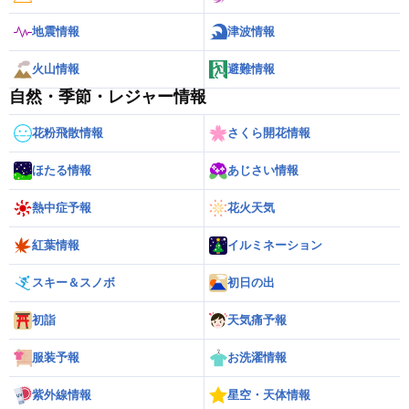
地震情報
津波情報
火山情報
避難情報
自然・季節・レジャー情報
花粉飛散情報
さくら開花情報
ほたる情報
あじさい情報
熱中症予報
花火天気
紅葉情報
イルミネーション
スキー＆スノボ
初日の出
初詣
天気痛予報
服装予報
お洗濯情報
紫外線情報
星空・天体情報