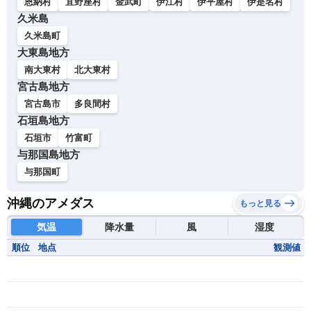
恩納村
宜野座村
金武町
伊江村
伊平屋村
伊是名村
久米島
久米島町
大東島地方
南大東村
北大東村
宮古島地方
宮古島市
多良間村
石垣島地方
石垣市
竹富町
与那国島地方
与那国町
沖縄のアメダス
もっと見る
気温
降水量
風
湿度
順位
地点
観測値