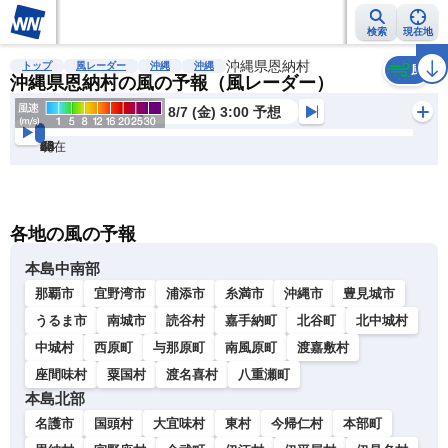
検索
現在地
雨雲レーダー
台風情報
地震情報
沖縄県恩納村
警報・注意報
2週間天気
ラ
トップ
風レーダー
沖縄
沖縄
風
沖縄県恩納村の風の予報（風レーダー）
8/7 (金) 3:00 予想
現在
6h
12
24
36
48
60
72
各地の風の予報
本島中南部
那覇市
宜野湾市
浦添市
糸満市
沖縄市
豊見城市
うるま市
南城市
読谷村
嘉手納町
北谷町
北中城村
中城村
西原町
与那原町
南風原町
渡嘉敷村
座間味村
粟国村
渡名喜村
八重瀬町
本島北部
名護市
国頭村
大宜味村
東村
今帰仁村
本部町