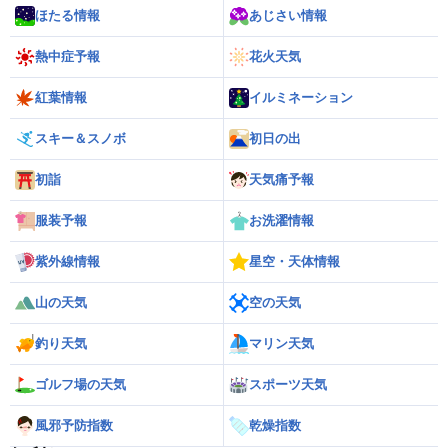
ほたる情報
あじさい情報
熱中症予報
花火天気
紅葉情報
イルミネーション
スキー＆スノボ
初日の出
初詣
天気痛予報
服装予報
お洗濯情報
紫外線情報
星空・天体情報
山の天気
空の天気
釣り天気
マリン天気
ゴルフ場の天気
スポーツ天気
風邪予防指数
乾燥指数