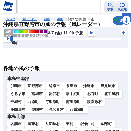
検索
現在地
雨雲レーダー
台風情報
地震情報
沖縄県宜野湾市
警報・注意報
2週間天気
ラ
トップ
風レーダー
沖縄
沖縄
風
沖縄県宜野湾市の風の予報（風レーダー）
8/7 (金) 11:00 予想
現在
6h
12
24
36
48
60
72
各地の風の予報
本島中南部
那覇市
宜野湾市
浦添市
糸満市
沖縄市
豊見城市
うるま市
南城市
読谷村
嘉手納町
北谷町
北中城村
中城村
西原町
与那原町
南風原町
渡嘉敷村
座間味村
粟国村
渡名喜村
八重瀬町
本島北部
名護市
国頭村
大宜味村
東村
今帰仁村
本部町