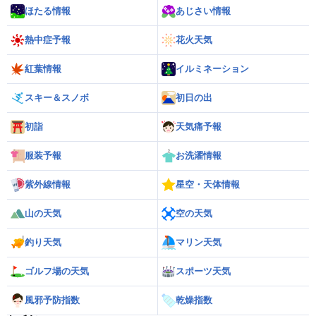
ほたる情報
あじさい情報
熱中症予報
花火天気
紅葉情報
イルミネーション
スキー＆スノボ
初日の出
初詣
天気痛予報
服装予報
お洗濯情報
紫外線情報
星空・天体情報
山の天気
空の天気
釣り天気
マリン天気
ゴルフ場の天気
スポーツ天気
風邪予防指数
乾燥指数