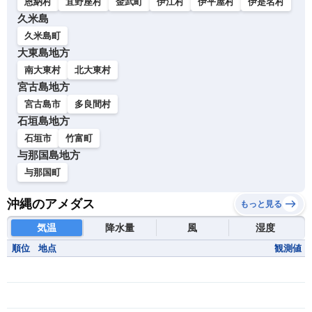
恩納村
宜野座村
金武町
伊江村
伊平屋村
伊是名村
久米島
久米島町
大東島地方
南大東村
北大東村
宮古島地方
宮古島市
多良間村
石垣島地方
石垣市
竹富町
与那国島地方
与那国町
沖縄のアメダス
もっと見る
気温
降水量
風
湿度
順位
地点
観測値