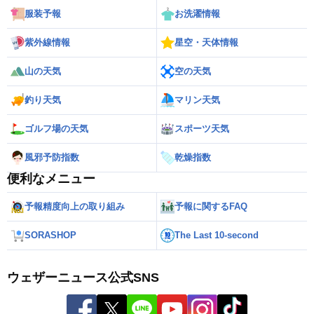
服装予報
お洗濯情報
紫外線情報
星空・天体情報
山の天気
空の天気
釣り天気
マリン天気
ゴルフ場の天気
スポーツ天気
風邪予防指数
乾燥指数
便利なメニュー
予報精度向上の取り組み
予報に関するFAQ
SORASHOP
The Last 10-second
ウェザーニュース公式SNS