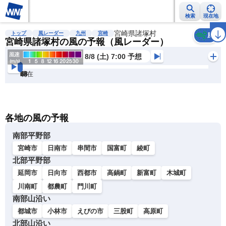
検索
現在地
雨雲レーダー
台風情報
地震情報
宮崎県諸塚村
警報・注意報
2週間天気
ラ
トップ
風レーダー
九州
宮崎
風
宮崎県諸塚村の風の予報（風レーダー）
8/8 (土) 7:00 予想
現在
6h
12
24
36
48
60
72
各地の風の予報
南部平野部
宮崎市
日南市
串間市
国富町
綾町
北部平野部
延岡市
日向市
西都市
高鍋町
新富町
木城町
川南町
都農町
門川町
南部山沿い
都城市
小林市
えびの市
三股町
高原町
北部山沿い