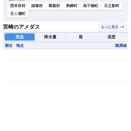
西米良村
諸塚村
椎葉村
美郷町
高千穂町
日之影町
五ヶ瀬町
宮崎のアメダス
もっと見る
気温
降水量
風
湿度
順位
地点
観測値