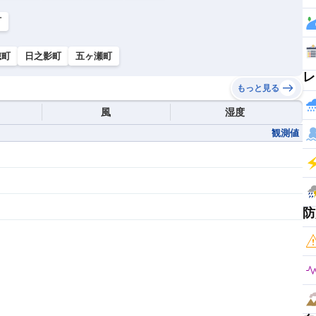
町
穂町
日之影町
五ヶ瀬町
レ
もっと見る
風
湿度
観測値
防