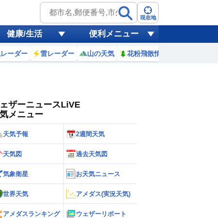
ゲリラ
風
現在地
健康/生活
便利メニュー
黄砂
風レーダー
雷レーダー
山の天気
花粉飛散情報
世界天気
天気
台風
ェザーニュースLiVE
気メニュー
天気予報
2週間天気
天気図
過去天気図
気象衛星
お天気ニュース
世界天気
アメダス(実況天気)
アメダスランキング
ウェザーリポート