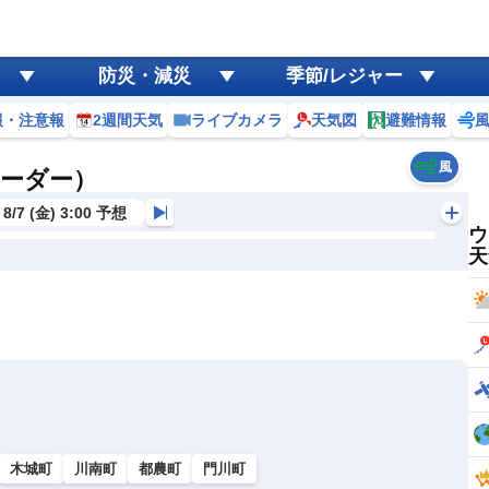
防災・減災
季節/レジャー
報・注意報
2週間天気
ライブカメラ
天気図
避難情報
風
レーダー）
8/7 (金) 3:00 予想
ウ
天
木城町
川南町
都農町
門川町