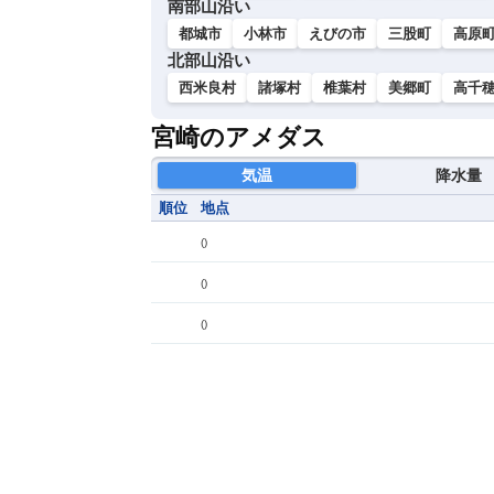
南部山沿い
都城市
小林市
えびの市
三股町
高原
北部山沿い
西米良村
諸塚村
椎葉村
美郷町
高千
宮崎のアメダス
気温
降水量
順位
地点
(
)
(
)
(
)