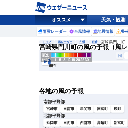
オススメ
天気・観測
雨雲レーダー
台風情報
地震情報
警
宮崎県門川町
トップ
風レーダー
九州
宮崎
宮崎県門川町の風の予報（風
現在
6h
12
24
36
48
60
72
各地の風の予報
南部平野部
宮崎市
日南市
串間市
国富町
綾町
北部平野部
延岡市
日向市
西都市
高鍋町
新富町