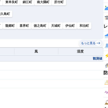
町
東串良町
錦江町
南大隅町
肝付町
屋久島町
町
龍郷町
喜界町
徳之島町
天城町
伊仙町
和泊町
レ
もっと見る
風
湿度
観測値
防