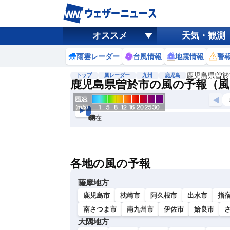
オススメ
天気・観測
雨雲レーダー
台風情報
地震情報
警
鹿児島県曽於
トップ
風レーダー
九州
鹿児島
鹿児島県曽於市の風の予報（風
現在
6h
12
24
36
48
60
72
各地の風の予報
薩摩地方
鹿児島市
枕崎市
阿久根市
出水市
指
南さつま市
南九州市
伊佐市
姶良市
大隅地方