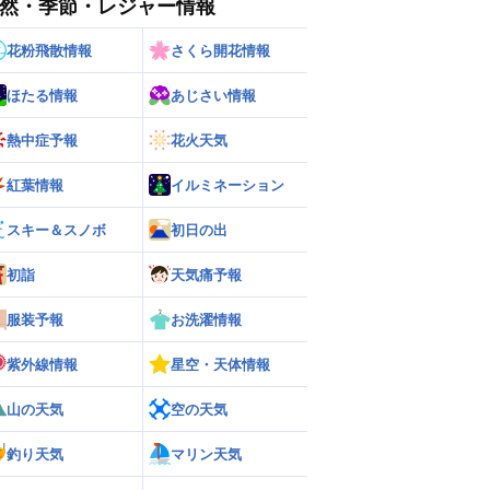
然・季節・レジャー情報
花粉飛散情報
さくら開花情報
ほたる情報
あじさい情報
熱中症予報
花火天気
紅葉情報
イルミネーション
スキー＆スノボ
初日の出
ー
世界の雨雲レーダー
初詣
天気痛予報
服装予報
お洗濯情報
紫外線情報
星空・天体情報
山の天気
空の天気
釣り天気
マリン天気