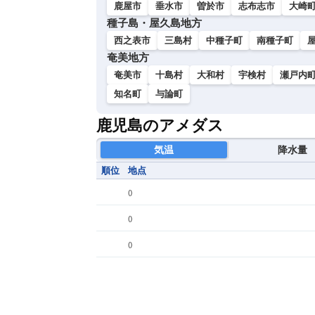
鹿屋市
垂水市
曽於市
志布志市
大崎
種子島・屋久島地方
西之表市
三島村
中種子町
南種子町
奄美地方
奄美市
十島村
大和村
宇検村
瀬戸内
知名町
与論町
鹿児島のアメダス
気温
降水量
順位
地点
(
)
(
)
(
)