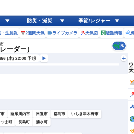
防災・減災
季節/レジャー
報・注意報
2週間天気
ライブカメラ
天気図
避難情報
市
風
レーダー）
8/6 (木) 22:00 予想
ウ
天
宿市
薩摩川内市
日置市
霧島市
いちき串木野市
さつま町
長島町
湧水町