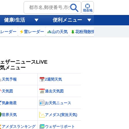
ゲリラ
風
現在地
健康/生活
便利メニュー
黄砂
風レーダー
雷レーダー
山の天気
花粉飛散情報
世界天気
天気
台風
ェザーニュースLiVE
気メニュー
天気予報
2週間天気
天気図
過去天気図
気象衛星
お天気ニュース
世界天気
アメダス(実況天気)
アメダスランキング
ウェザーリポート