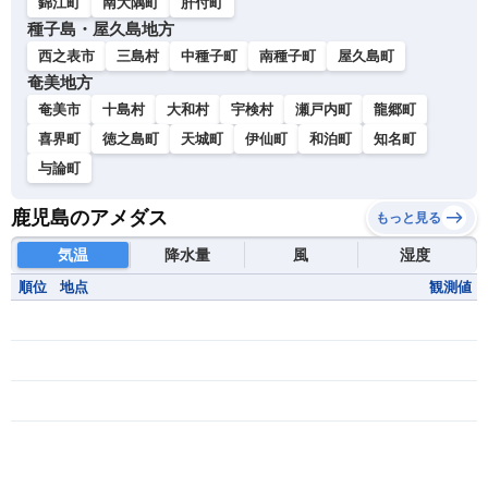
錦江町
南大隅町
肝付町
種子島・屋久島地方
西之表市
三島村
中種子町
南種子町
屋久島町
奄美地方
奄美市
十島村
大和村
宇検村
瀬戸内町
龍郷町
喜界町
徳之島町
天城町
伊仙町
和泊町
知名町
与論町
鹿児島のアメダス
もっと見る
気温
降水量
風
湿度
順位
地点
観測値