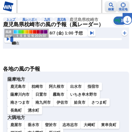
検索
現在地
雨雲レーダー
台風情報
地震情報
鹿児島県枕崎市
警報・注意報
2週間天気
ラ
トップ
風レーダー
九州
鹿児島
風
鹿児島県枕崎市の風の予報（風レーダー）
8/7 (金) 1:00 予想
現在
6h
12
24
36
48
60
72
各地の風の予報
薩摩地方
鹿児島市
枕崎市
阿久根市
出水市
指宿市
薩摩川内市
日置市
霧島市
いちき串木野市
南さつま市
南九州市
伊佐市
姶良市
さつま町
長島町
湧水町
大隅地方
鹿屋市
垂水市
曽於市
志布志市
大崎町
東串良町