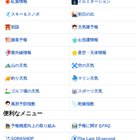
紅葉情報
イルミネーション
スキー＆スノボ
初日の出
初詣
天気痛予報
服装予報
お洗濯情報
紫外線情報
星空・天体情報
山の天気
空の天気
釣り天気
マリン天気
ゴルフ場の天気
スポーツ天気
風邪予防指数
乾燥指数
便利なメニュー
予報精度向上の取り組み
予報に関するFAQ
SORASHOP
The Last 10-second