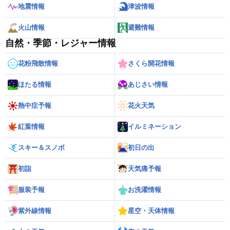
地震情報
津波情報
火山情報
避難情報
自然・季節・レジャー情報
花粉飛散情報
さくら開花情報
ほたる情報
あじさい情報
熱中症予報
花火天気
紅葉情報
イルミネーション
スキー＆スノボ
初日の出
初詣
天気痛予報
服装予報
お洗濯情報
紫外線情報
星空・天体情報