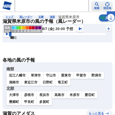
検索
現在地
雨雲レーダー
台風情報
地震情報
滋賀県米原市
警報・注意報
2週間天気
ラ
トップ
風レーダー
近畿
滋賀
風
滋賀県米原市の風の予報（風レーダー）
8/7 (金) 20:00 予想
現在
6h
12
24
36
48
60
72
各地の風の予報
南部
近江八幡市
草津市
守山市
栗東市
甲賀市
野洲市
湖南市
東近江市
日野町
竜王町
北部
大津市
彦根市
長浜市
高島市
米原市
愛荘町
豊郷町
甲良町
多賀町
滋賀のアメダス
もっと見る