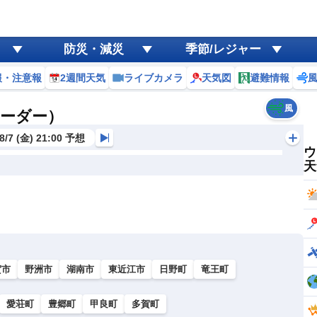
防災・減災
季節/レジャー
報・注意報
2週間天気
ライブカメラ
天気図
避難情報
風
レーダー）
8/7 (金) 21:00 予想
ウ
天
賀市
野洲市
湖南市
東近江市
日野町
竜王町
愛荘町
豊郷町
甲良町
多賀町