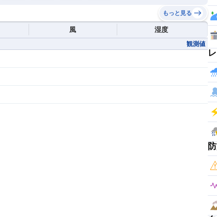
もっと見る
風
湿度
観測値
レ
防