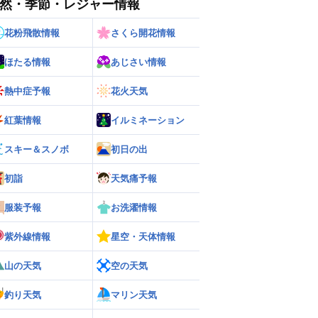
然・季節・レジャー情報
花粉飛散情報
さくら開花情報
ほたる情報
あじさい情報
ー
世界の雨雲レーダー
熱中症予報
花火天気
紅葉情報
イルミネーション
スキー＆スノボ
初日の出
初詣
天気痛予報
服装予報
お洗濯情報
紫外線情報
星空・天体情報
山の天気
空の天気
釣り天気
マリン天気