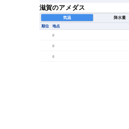
滋賀のアメダス
気温
降水量
順位
地点
(
)
(
)
(
)