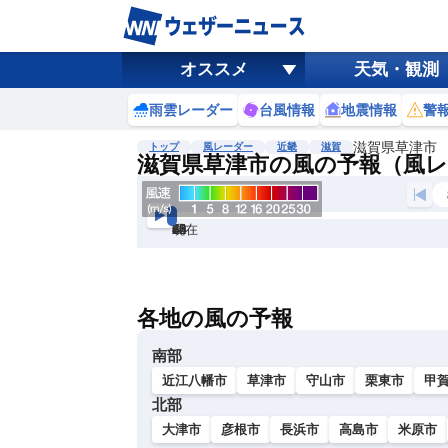
オススメ
天気・観測
雨雲レーダー
台風情報
地震情報
警
滋賀県草津市
トップ
風レーダー
近畿
滋賀
滋賀県草津市の風の予報（風
現在
6h
12
24
36
48
60
72
各地の風の予報
南部
近江八幡市
草津市
守山市
栗東市
甲
北部
大津市
彦根市
長浜市
高島市
米原市