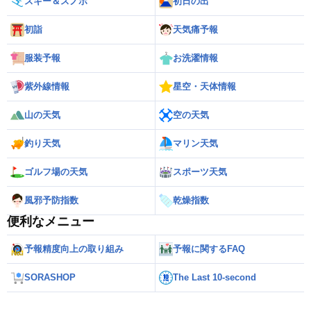
スキー＆スノボ
初日の出
初詣
天気痛予報
服装予報
お洗濯情報
紫外線情報
星空・天体情報
山の天気
空の天気
釣り天気
マリン天気
ゴルフ場の天気
スポーツ天気
風邪予防指数
乾燥指数
便利なメニュー
予報精度向上の取り組み
予報に関するFAQ
SORASHOP
The Last 10-second