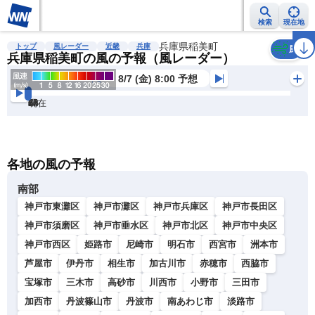
検索
現在地
雨雲レーダー
台風情報
地震情報
兵庫県稲美町
警報・注意報
2週間天気
ラ
トップ
風レーダー
近畿
兵庫
風
兵庫県稲美町の風の予報（風レーダー）
8/7 (金) 8:00 予想
現在
6h
12
24
36
48
60
72
各地の風の予報
南部
神戸市東灘区
神戸市灘区
神戸市兵庫区
神戸市長田区
神戸市須磨区
神戸市垂水区
神戸市北区
神戸市中央区
神戸市西区
姫路市
尼崎市
明石市
西宮市
洲本市
芦屋市
伊丹市
相生市
加古川市
赤穂市
西脇市
宝塚市
三木市
高砂市
川西市
小野市
三田市
加西市
丹波篠山市
丹波市
南あわじ市
淡路市