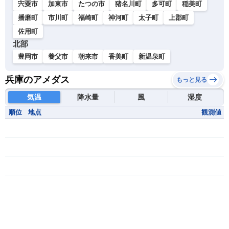
宍粟市
加東市
たつの市
猪名川町
多可町
稲美町
播磨町
市川町
福崎町
神河町
太子町
上郡町
佐用町
北部
豊岡市
養父市
朝来市
香美町
新温泉町
兵庫のアメダス
もっと見る
気温
降水量
風
湿度
順位
地点
観測値