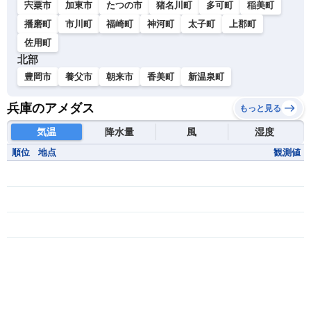
宍粟市
加東市
たつの市
猪名川町
多可町
稲美町
播磨町
市川町
福崎町
神河町
太子町
上郡町
佐用町
北部
豊岡市
養父市
朝来市
香美町
新温泉町
兵庫のアメダス
もっと見る
気温
降水量
風
湿度
順位
地点
観測値