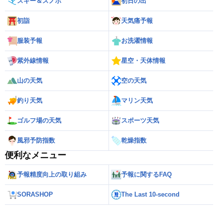
スキー＆スノボ
初日の出
初詣
天気痛予報
服装予報
お洗濯情報
紫外線情報
星空・天体情報
山の天気
空の天気
釣り天気
マリン天気
ゴルフ場の天気
スポーツ天気
風邪予防指数
乾燥指数
便利なメニュー
予報精度向上の取り組み
予報に関するFAQ
SORASHOP
The Last 10-second