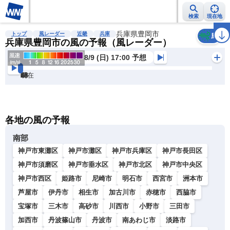
検索
現在地
雨雲レーダー
台風情報
地震情報
兵庫県豊岡市
警報・注意報
2週間天気
ラ
トップ
風レーダー
近畿
兵庫
風
兵庫県豊岡市の風の予報（風レーダー）
8/9 (日) 17:00 予想
現在
6h
12
24
36
48
60
72
各地の風の予報
南部
神戸市東灘区
神戸市灘区
神戸市兵庫区
神戸市長田区
神戸市須磨区
神戸市垂水区
神戸市北区
神戸市中央区
神戸市西区
姫路市
尼崎市
明石市
西宮市
洲本市
芦屋市
伊丹市
相生市
加古川市
赤穂市
西脇市
宝塚市
三木市
高砂市
川西市
小野市
三田市
加西市
丹波篠山市
丹波市
南あわじ市
淡路市