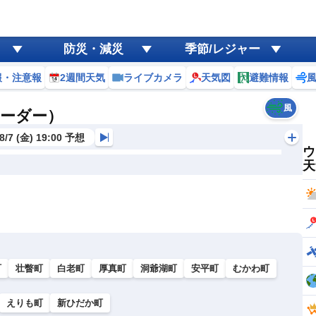
防災・減災
季節/レジャー
報・注意報
2週間天気
ライブカメラ
天気図
避難情報
風
レーダー）
8/7 (金) 19:00 予想
ウ
天
町
壮瞥町
白老町
厚真町
洞爺湖町
安平町
むかわ町
えりも町
新ひだか町