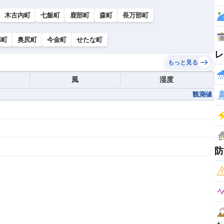
木古内町
七飯町
鹿部町
森町
長万部町
部町
奥尻町
今金町
せたな町
レ
もっと見る
風
湿度
観測値
防