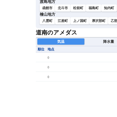
渡島地方
函館市
北斗市
松前町
福島町
知内町
檜山地方
八雲町
江差町
上ノ国町
厚沢部町
乙
道南のアメダス
気温
降水量
順位
地点
(
)
(
)
(
)