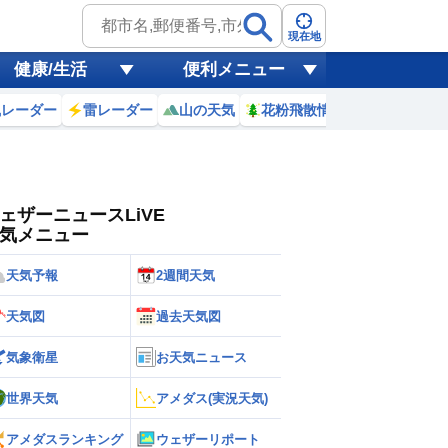
ゲリラ
風
現在地
健康/生活
便利メニュー
黄砂
風レーダー
雷レーダー
山の天気
花粉飛散情報
世界天気
天気
台風
ェザーニュースLiVE
気メニュー
天気予報
2週間天気
天気図
過去天気図
気象衛星
お天気ニュース
世界天気
アメダス(実況天気)
アメダスランキング
ウェザーリポート