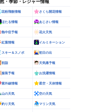
然・季節・レジャー情報
花粉飛散情報
さくら開花情報
ほたる情報
あじさい情報
熱中症予報
花火天気
紅葉情報
イルミネーション
ー
世界の雨雲レーダー
スキー＆スノボ
初日の出
初詣
天気痛予報
服装予報
お洗濯情報
紫外線情報
星空・天体情報
山の天気
空の天気
釣り天気
マリン天気