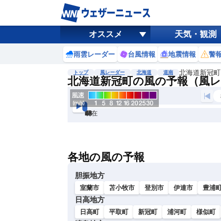
オススメ
天気・観測
雨雲レーダー
台風情報
地震情報
警
北海道新冠町
トップ
風レーダー
北海道
道南
北海道新冠町の風の予報（風
現在
6h
12
24
36
48
60
72
各地の風の予報
胆振地方
室蘭市
苫小牧市
登別市
伊達市
豊浦
日高地方
日高町
平取町
新冠町
浦河町
様似町