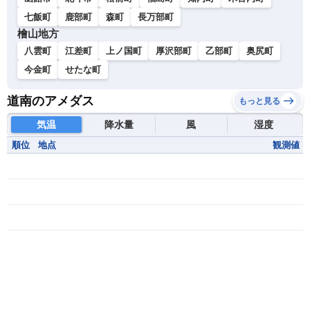
七飯町
鹿部町
森町
長万部町
檜山地方
八雲町
江差町
上ノ国町
厚沢部町
乙部町
奥尻町
今金町
せたな町
道南のアメダス
もっと見る
気温
降水量
風
湿度
順位
地点
観測値