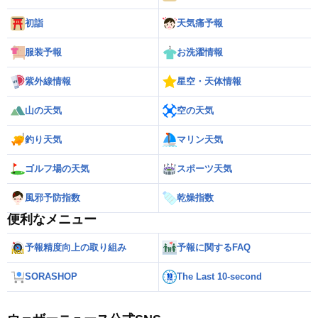
初詣
天気痛予報
服装予報
お洗濯情報
紫外線情報
星空・天体情報
山の天気
空の天気
釣り天気
マリン天気
ゴルフ場の天気
スポーツ天気
風邪予防指数
乾燥指数
便利なメニュー
予報精度向上の取り組み
予報に関するFAQ
SORASHOP
The Last 10-second