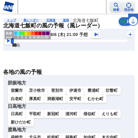
検索
現在地
雨雲レーダー
台風情報
地震情報
北海道七飯町
警報・注意報
2週間天気
ラ
トップ
風レーダー
北海道
道南
風
北海道七飯町の風の予報（風レーダー）
8/6 (木) 21:00 予想
現在
6h
12
24
36
48
60
72
各地の風の予報
胆振地方
室蘭市
苫小牧市
登別市
伊達市
豊浦町
壮瞥町
白老町
厚真町
洞爺湖町
安平町
むかわ町
日高地方
日高町
平取町
新冠町
浦河町
様似町
えりも町
新ひだか町
渡島地方
函館市
北斗市
松前町
福島町
知内町
木古内町