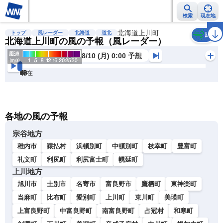
検索
現在地
雨雲レーダー
台風情報
地震情報
北海道上川町
警報・注意報
2週間天気
ラ
トップ
風レーダー
北海道
道北
風
北海道上川町の風の予報（風レーダー）
8/10 (月) 0:00 予想
現在
6h
12
24
36
48
60
72
各地の風の予報
宗谷地方
稚内市
猿払村
浜頓別町
中頓別町
枝幸町
豊富町
礼文町
利尻町
利尻富士町
幌延町
上川地方
旭川市
士別市
名寄市
富良野市
鷹栖町
東神楽町
当麻町
比布町
愛別町
上川町
東川町
美瑛町
上富良野町
中富良野町
南富良野町
占冠村
和寒町