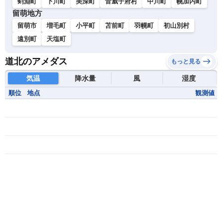
剣淵町
下川町
美深町
音威子府村
中川町
幌加内町
留萌地方
留萌市
増毛町
小平町
苫前町
羽幌町
初山別村
遠別町
天塩町
道北のアメダス
もっと見る
気温
降水量
風
湿度
順位
地点
観測値