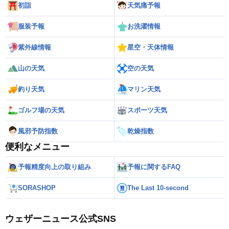
初詣
天気痛予報
服装予報
お洗濯情報
紫外線情報
星空・天体情報
山の天気
空の天気
釣り天気
マリン天気
ゴルフ場の天気
スポーツ天気
風邪予防指数
乾燥指数
便利なメニュー
予報精度向上の取り組み
予報に関するFAQ
SORASHOP
The Last 10-second
ウェザーニュース公式SNS