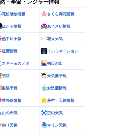
然・季節・レジャー情報
花粉飛散情報
さくら開花情報
ほたる情報
あじさい情報
熱中症予報
花火天気
紅葉情報
イルミネーション
ー
世界の雨雲レーダー
スキー＆スノボ
初日の出
初詣
天気痛予報
服装予報
お洗濯情報
紫外線情報
星空・天体情報
山の天気
空の天気
釣り天気
マリン天気