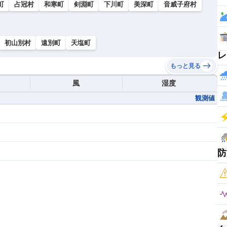
町
占冠村
和寒町
剣淵町
下川町
美深町
音威子府村
初山別村
遠別町
天塩町
レ
もっと見る
風
湿度
観測値
防