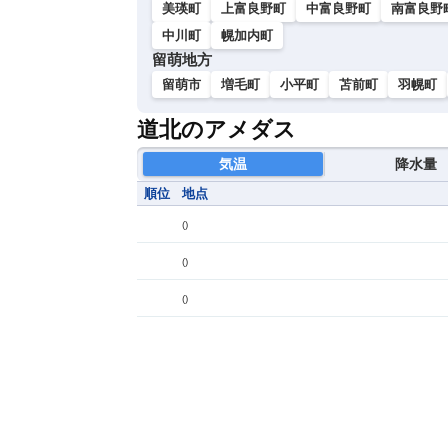
美瑛町
上富良野町
中富良野町
南富良野
中川町
幌加内町
留萌地方
留萌市
増毛町
小平町
苫前町
羽幌町
道北のアメダス
気温
降水量
順位
地点
(
)
(
)
(
)