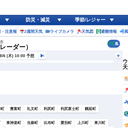
防災・減災
季節/レジャー
報・注意報
2週間天気
ライブカメラ
天気図
避難情報
市
風
レーダー）
8/6 (木) 10:00 予想
ウ
天
幸町
豊富町
礼文町
利尻町
利尻富士町
幌延町
町
東神楽町
当麻町
比布町
愛別町
上川町
東川町