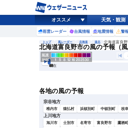
オススメ
天気・観測
雨雲レーダー
台風情報
地震情報
警
北海道富良野
トップ
風レーダー
北海道
道北
北海道富良野市の風の予報（風
現在
6h
12
24
36
48
60
72
各地の風の予報
宗谷地方
稚内市
猿払村
浜頓別町
中頓別町
枝
上川地方
旭川市
士別市
名寄市
富良野市
鷹栖