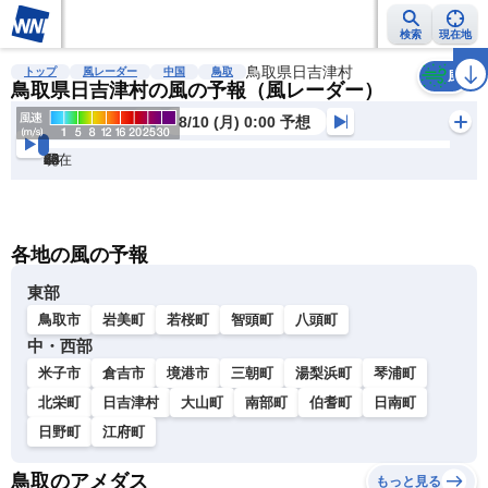
検索
現在地
雨雲レーダー
台風情報
地震情報
鳥取県日吉津村
警報・注意報
2週間天気
ラ
トップ
風レーダー
中国
鳥取
風
鳥取県日吉津村の風の予報（風レーダー）
8/10 (月) 0:00 予想
現在
6h
12
24
36
48
60
72
各地の風の予報
東部
鳥取市
岩美町
若桜町
智頭町
八頭町
中・西部
米子市
倉吉市
境港市
三朝町
湯梨浜町
琴浦町
北栄町
日吉津村
大山町
南部町
伯耆町
日南町
日野町
江府町
鳥取のアメダス
もっと見る