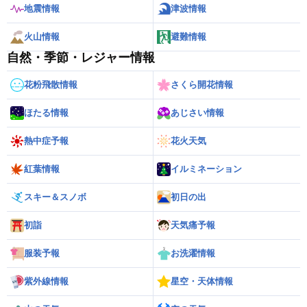
地震情報
津波情報
火山情報
避難情報
自然・季節・レジャー情報
花粉飛散情報
さくら開花情報
ほたる情報
あじさい情報
熱中症予報
花火天気
紅葉情報
イルミネーション
スキー＆スノボ
初日の出
初詣
天気痛予報
服装予報
お洗濯情報
紫外線情報
星空・天体情報