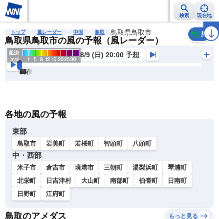
検索
現在地
雨雲レーダー
台風情報
地震情報
鳥取県鳥取市
警報・注意報
2週間天気
ラ
トップ
風レーダー
中国
鳥取
風
鳥取県鳥取市の風の予報（風レーダー）
8/9 (日) 20:00 予想
現在
6h
12
24
36
48
60
72
各地の風の予報
東部
鳥取市
岩美町
若桜町
智頭町
八頭町
中・西部
米子市
倉吉市
境港市
三朝町
湯梨浜町
琴浦町
北栄町
日吉津村
大山町
南部町
伯耆町
日南町
日野町
江府町
鳥取のアメダス
もっと見る