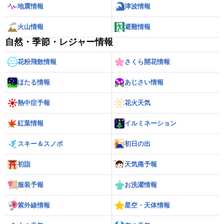
地震情報
津波情報
火山情報
避難情報
自然・季節・レジャー情報
花粉飛散情報
さくら開花情報
ほたる情報
あじさい情報
熱中症予報
花火天気
紅葉情報
イルミネーション
スキー＆スノボ
初日の出
初詣
天気痛予報
服装予報
お洗濯情報
紫外線情報
星空・天体情報