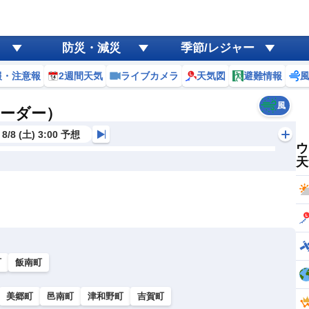
防災・減災
季節/レジャー
報・注意報
2週間天気
ライブカメラ
天気図
避難情報
風
レーダー）
8/8 (土) 3:00 予想
ウ
天
町
飯南町
美郷町
邑南町
津和野町
吉賀町