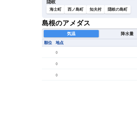
隠岐
海士町
西ノ島町
知夫村
隠岐の島町
島根のアメダス
気温
降水量
順位
地点
(
)
(
)
(
)