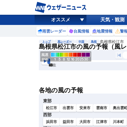
オススメ
天気・観測
雨雲レーダー
台風情報
地震情報
警
島根県松江市
トップ
風レーダー
中国
島根
島根県松江市の風の予報（風
現在
6h
12
24
36
48
60
72
各地の風の予報
東部
松江市
出雲市
安来市
雲南市
奥出雲
西部
浜田市
益田市
大田市
江津市
川本町