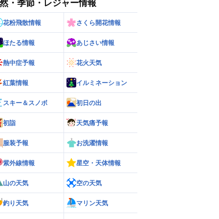
然・季節・レジャー情報
花粉飛散情報
さくら開花情報
ほたる情報
あじさい情報
熱中症予報
花火天気
ー
世界の雨雲レーダー
紅葉情報
イルミネーション
スキー＆スノボ
初日の出
初詣
天気痛予報
服装予報
お洗濯情報
紫外線情報
星空・天体情報
山の天気
空の天気
釣り天気
マリン天気