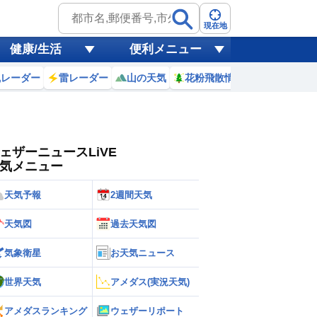
ゲリラ
風
現在地
健康/生活
便利メニュー
黄砂
風レーダー
雷レーダー
山の天気
花粉飛散情報
世界天気
天気
台風
ェザーニュースLiVE
気メニュー
天気予報
2週間天気
天気図
過去天気図
気象衛星
お天気ニュース
世界天気
アメダス(実況天気)
アメダスランキング
ウェザーリポート