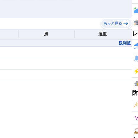
もっと見る
レ
風
湿度
観測値
防