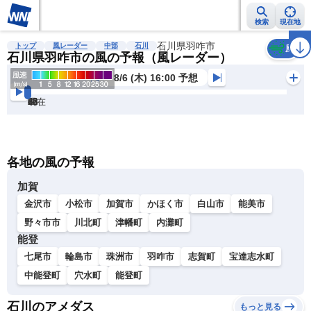
検索
現在地
雨雲レーダー
台風情報
地震情報
石川県羽咋市
警報・注意報
2週間天気
ラ
トップ
風レーダー
中部
石川
風
石川県羽咋市の風の予報（風レーダー）
8/6 (木) 16:00 予想
現在
6h
12
24
36
48
60
72
各地の風の予報
加賀
金沢市
小松市
加賀市
かほく市
白山市
能美市
野々市市
川北町
津幡町
内灘町
能登
七尾市
輪島市
珠洲市
羽咋市
志賀町
宝達志水町
中能登町
穴水町
能登町
石川のアメダス
もっと見る