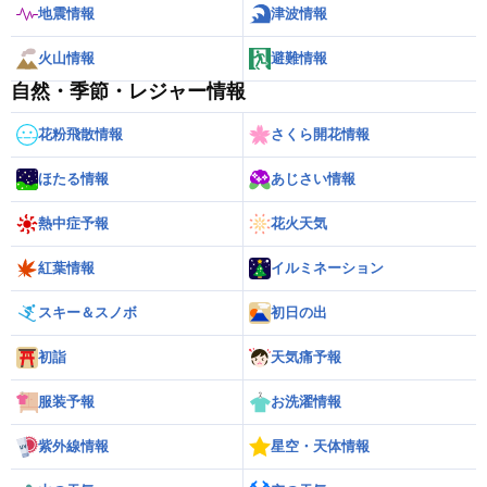
地震情報
津波情報
火山情報
避難情報
自然・季節・レジャー情報
花粉飛散情報
さくら開花情報
ほたる情報
あじさい情報
熱中症予報
花火天気
紅葉情報
イルミネーション
スキー＆スノボ
初日の出
初詣
天気痛予報
服装予報
お洗濯情報
紫外線情報
星空・天体情報