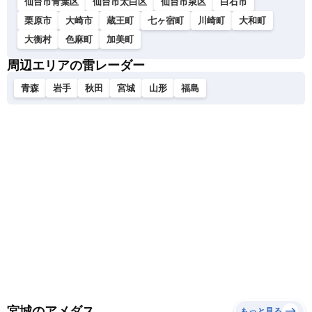
仙台市青葉区
仙台市太白区
仙台市泉区
白石市
栗原市
大崎市
蔵王町
七ヶ宿町
川崎町
大和町
大衡村
色麻町
加美町
周辺エリアの雷レーダー
青森
岩手
秋田
宮城
山形
福島
宮城のアメダス
もっと見る