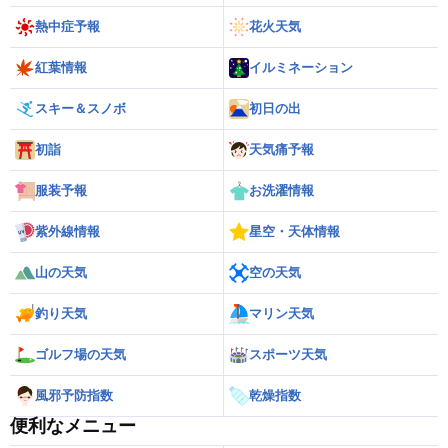
熱中症予報
花火天気
紅葉情報
イルミネーション
スキー＆スノボ
初日の出
初詣
天気痛予報
服装予報
お洗濯情報
紫外線情報
星空・天体情報
山の天気
空の天気
釣り天気
マリン天気
ゴルフ場の天気
スポーツ天気
風邪予防指数
乾燥指数
便利なメニュー