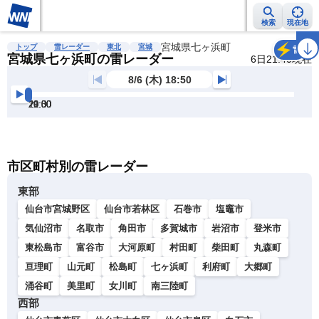
検索
現在地
雨雲レーダー
台風情報
地震情報
宮城県七ヶ浜町
警報・注意報
2週間天気
ラ
トップ
雷レーダー
東北
宮城
雷
宮城県七ヶ浜町の雷レーダー
6日21:40現在
8/6 (木) 18:50
19:00
19:30
20:00
20:30
21:00
21:30
明
る
い
暗
市区町村別の雷レーダー
い
東部
仙台市宮城野区
仙台市若林区
石巻市
塩竈市
気仙沼市
名取市
角田市
多賀城市
岩沼市
登米市
東松島市
富谷市
大河原町
村田町
柴田町
丸森町
亘理町
山元町
松島町
七ヶ浜町
利府町
大郷町
涌谷町
美里町
女川町
南三陸町
西部