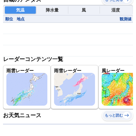
気温
降水量
風
湿度
順位
地点
観測値
レーダーコンテンツ一覧
雨雲レーダー
雨雪レーダー
風レーダー
お天気ニュース
もっと読む