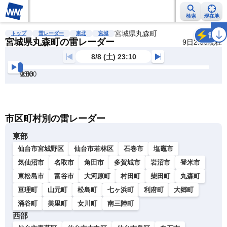
検索
現在地
雨雲レーダー
台風情報
地震情報
宮城県丸森町
警報・注意報
2週間天気
ラ
トップ
雷レーダー
東北
宮城
雷
宮城県丸森町の雷レーダー
9日2:00現在
8/8 (土) 23:10
23:30
0:00
0:30
1:00
1:30
2:00
明
る
い
暗
市区町村別の雷レーダー
い
東部
仙台市宮城野区
仙台市若林区
石巻市
塩竈市
気仙沼市
名取市
角田市
多賀城市
岩沼市
登米市
東松島市
富谷市
大河原町
村田町
柴田町
丸森町
亘理町
山元町
松島町
七ヶ浜町
利府町
大郷町
涌谷町
美里町
女川町
南三陸町
西部