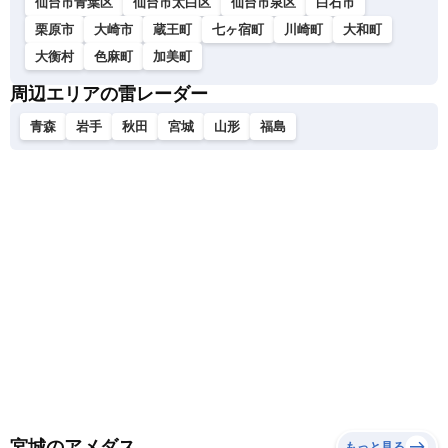
仙台市青葉区
仙台市太白区
仙台市泉区
白石市
栗原市
大崎市
蔵王町
七ヶ宿町
川崎町
大和町
大衡村
色麻町
加美町
周辺エリアの雷レーダー
青森
岩手
秋田
宮城
山形
福島
宮城のアメダス
もっと見る