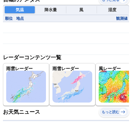
気温
降水量
風
湿度
順位
地点
観測値
レーダーコンテンツ一覧
雨雲レーダー
雨雪レーダー
風レーダー
お天気ニュース
もっと読む