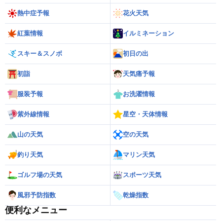
熱中症予報
花火天気
紅葉情報
イルミネーション
スキー＆スノボ
初日の出
初詣
天気痛予報
服装予報
お洗濯情報
紫外線情報
星空・天体情報
山の天気
空の天気
釣り天気
マリン天気
ゴルフ場の天気
スポーツ天気
風邪予防指数
乾燥指数
便利なメニュー